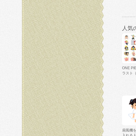
人気
ONE P
ラスト
扇風機
入れる