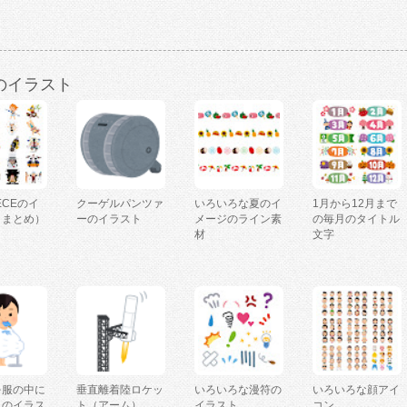
のイラスト
IECEのイ
クーゲルパンツァ
いろいろな夏のイ
1月から12月まで
（まとめ）
ーのイラスト
メージのライン素
の毎月のタイトル
材
文字
を服の中に
垂直離着陸ロケッ
いろいろな漫符の
いろいろな顔アイ
人のイラス
ト（アーム）
イラスト
コン