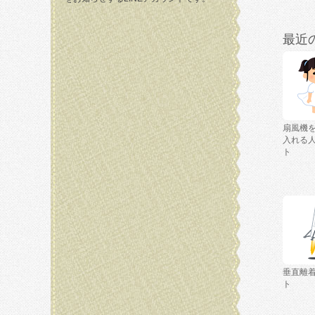
最近
扇風機
入れる
ト
垂直離
ト