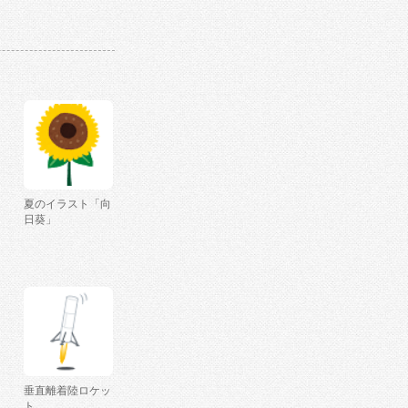
夏のイラスト「向
日葵」
垂直離着陸ロケッ
ト