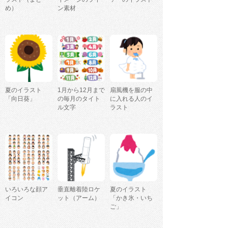
め）
ン素材
夏のイラスト
1月から12月まで
扇風機を服の中
「向日葵」
の毎月のタイト
に入れる人のイ
ル文字
ラスト
いろいろな顔ア
垂直離着陸ロケ
夏のイラスト
イコン
ット（アーム）
「かき氷・いち
ご」