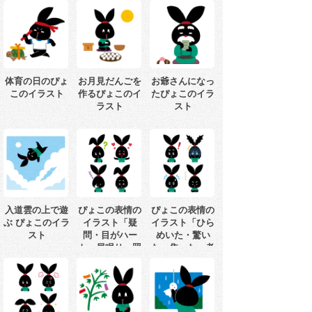
体育の日のぴょ
お月見だんごを
お爺さんになっ
このイラスト
作るぴょこのイ
たぴょこのイラ
ラスト
スト
入道雲の上で遊
ぴょこの表情の
ぴょこの表情の
ぶ ぴょこのイラ
イラスト「疑
イラスト「ひら
スト
問・目がハー
めいた・驚い
ト・居眠り・照
た・焦った・考
れている」
えている」