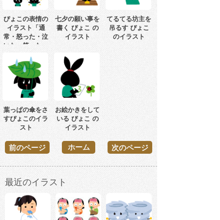
ぴょこの表情の
七夕の願い事を
てるてる坊主を
イラスト「通
書く ぴょこ の
吊るす ぴょこ
常・怒った・泣
イラスト
のイラスト
いた・笑った」
葉っぱの傘をさ
お絵かきをして
すぴょこのイラ
いる ぴょこ の
スト
イラスト
ホーム
前のページ
次のページ
最近のイラスト