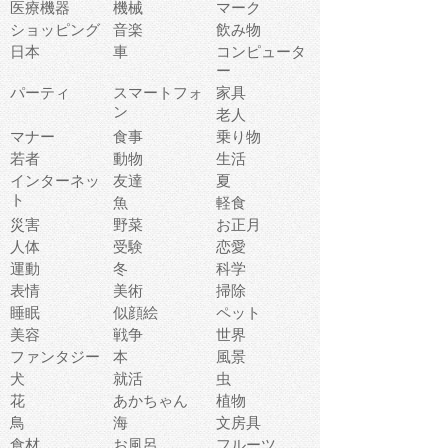
医療機器
機械
マーク
ショッピング
音楽
飲み物
日本
車
コンピュータ
ー
パーティ
スマートフォ
家具
ン
老人
マナー
食事
乗り物
若者
動物
生活
インターネッ
友達
夏
ト
魚
軽食
災害
野菜
お正月
人体
受験
恋愛
運動
冬
科学
表情
美術
掃除
睡眠
似顔絵
ペット
美容
戦争
世界
ファンタジー
本
風景
犬
就活
虫
花
あかちゃん
植物
鳥
海
文房具
食材
お風呂
フルーツ