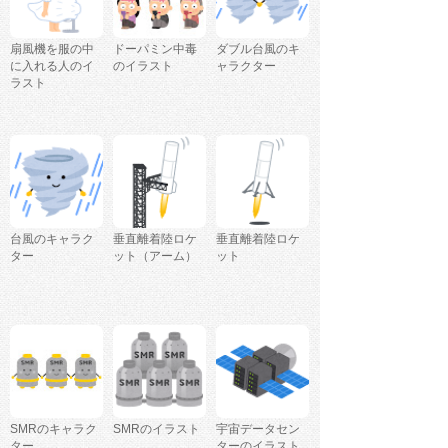
扇風機を服の中
ドーパミン中毒
ダブル台風のキ
に入れる人のイ
のイラスト
ャラクター
ラスト
台風のキャラク
垂直離着陸ロケ
垂直離着陸ロケ
ター
ット（アーム）
ット
SMRのキャラク
SMRのイラスト
宇宙データセン
ター
ターのイラスト