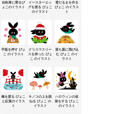
自転車に乗るぴ
イースターエッ
雪だるまを作る
ょこのイラスト
グを塗る ぴょこ
ぴょこ のイラス
のイラスト
ト
芋版を押す ぴょ
クリスマスリー
落ち葉に飛び込
こ のイラスト
スを持った ぴょ
む ぴょこ のイ
こ のイラスト
ラスト
橋を渡る ぴょこ
キノコの上を跳
ハロウィンの仮
と紅葉のイラス
ねる ぴょこ の
装をする ぴょこ
ト
イラスト
のイラスト