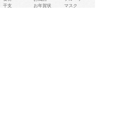
干支
お年賀状
マスク
調味料
猫
物語
介護
南国
ウェディング
ランドマーク
環境問題
髪
スポーツ用具
書類
クリスマス
夏休み
怪我
テンプレート
メディア
食器
お祭り
政治
中年
座布団
映画
メッセージ
電車
ゴミ
楽器
パン
宗教
幼稚園
エネルギー
引越し
農業
自転車
オリンピック
飾り
お寿司
POP
食べ物キャラ
ダンス
体育
梅雨
棒人間
周辺機器
メタボリック
お葬式
思い出
歯
集合
運動会
春
室内
流通
カフェ
お誕生日
宇宙
英語
バレンタイン