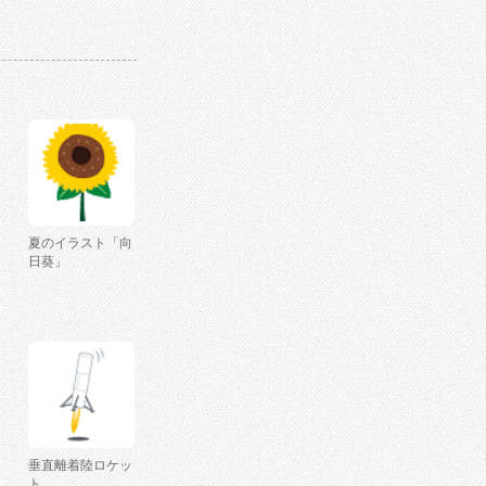
夏のイラスト「向
日葵」
垂直離着陸ロケッ
ト