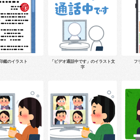
印鑑のイラスト
「ビデオ通話中です」のイラスト文
フ
字