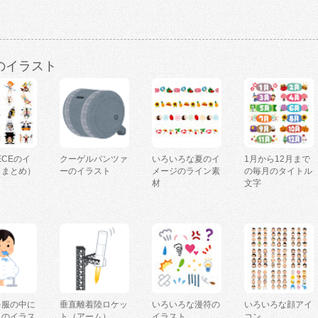
のイラスト
IECEのイ
クーゲルパンツァ
いろいろな夏のイ
1月から12月まで
（まとめ）
ーのイラスト
メージのライン素
の毎月のタイトル
材
文字
を服の中に
垂直離着陸ロケッ
いろいろな漫符の
いろいろな顔アイ
人のイラス
ト（アーム）
イラスト
コン