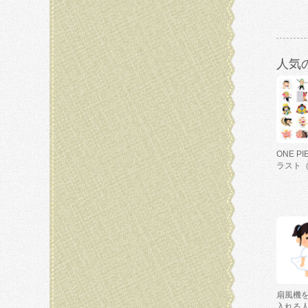
人気
ONE P
ラスト
扇風機
入れる