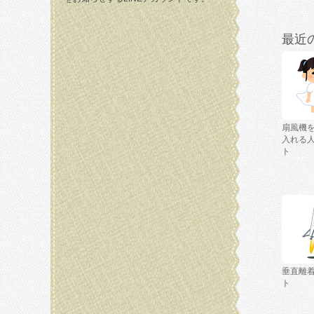
最近
扇風機
入れる
ト
垂直離
ト