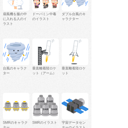
扇風機を服の中
ドーパミン中毒
ダブル台風のキ
に入れる人のイ
のイラスト
ャラクター
ラスト
台風のキャラク
垂直離着陸ロケ
垂直離着陸ロケ
ター
ット（アーム）
ット
SMRのキャラク
SMRのイラスト
宇宙データセン
ター
ターのイラスト