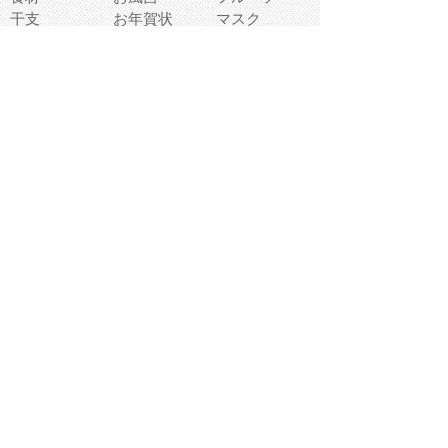
干支
お年賀状
マスク
調味料
猫
物語
介護
南国
ウェディング
ランドマーク
環境問題
髪
スポーツ用具
書類
クリスマス
夏休み
怪我
テンプレート
メディア
食器
お祭り
政治
中年
座布団
映画
メッセージ
電車
ゴミ
楽器
パン
宗教
幼稚園
エネルギー
引越し
農業
自転車
オリンピック
飾り
お寿司
POP
食べ物キャラ
ダンス
体育
梅雨
棒人間
周辺機器
メタボリック
お葬式
思い出
歯
集合
運動会
春
室内
流通
カフェ
お誕生日
宇宙
英語
バレンタイン