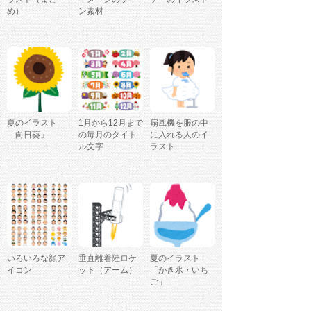
め）
ン素材
夏のイラスト
1月から12月まで
扇風機を服の中
「向日葵」
の毎月のタイト
に入れる人のイ
ル文字
ラスト
いろいろな顔ア
垂直離着陸ロケ
夏のイラスト
イコン
ット（アーム）
「かき氷・いち
ご」