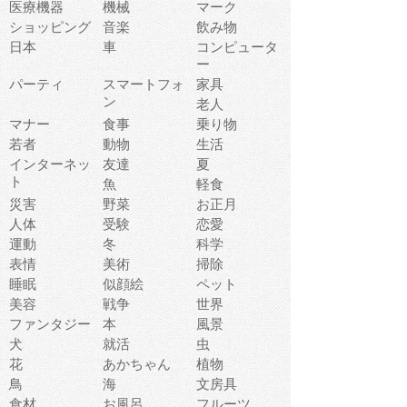
医療機器
機械
マーク
ショッピング
音楽
飲み物
日本
車
コンピュータ
ー
パーティ
スマートフォ
家具
ン
老人
マナー
食事
乗り物
若者
動物
生活
インターネッ
友達
夏
ト
魚
軽食
災害
野菜
お正月
人体
受験
恋愛
運動
冬
科学
表情
美術
掃除
睡眠
似顔絵
ペット
美容
戦争
世界
ファンタジー
本
風景
犬
就活
虫
花
あかちゃん
植物
鳥
海
文房具
食材
お風呂
フルーツ