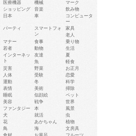
医療機器
機械
マーク
ショッピング
音楽
飲み物
日本
車
コンピュータ
ー
パーティ
スマートフォ
家具
ン
老人
マナー
食事
乗り物
若者
動物
生活
インターネッ
友達
夏
ト
魚
軽食
災害
野菜
お正月
人体
受験
恋愛
運動
冬
科学
表情
美術
掃除
睡眠
似顔絵
ペット
美容
戦争
世界
ファンタジー
本
風景
犬
就活
虫
花
あかちゃん
植物
鳥
海
文房具
食材
お風呂
フルーツ