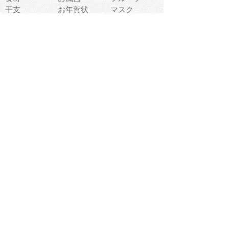
干支
お年賀状
マスク
調味料
猫
物語
介護
南国
ウェディング
ランドマーク
環境問題
髪
スポーツ用具
書類
クリスマス
夏休み
怪我
テンプレート
メディア
食器
お祭り
政治
中年
座布団
映画
メッセージ
電車
ゴミ
楽器
パン
宗教
幼稚園
エネルギー
引越し
農業
自転車
オリンピック
飾り
お寿司
POP
食べ物キャラ
ダンス
体育
梅雨
棒人間
周辺機器
メタボリック
お葬式
思い出
歯
集合
運動会
春
室内
流通
カフェ
お誕生日
宇宙
英語
バレンタイン