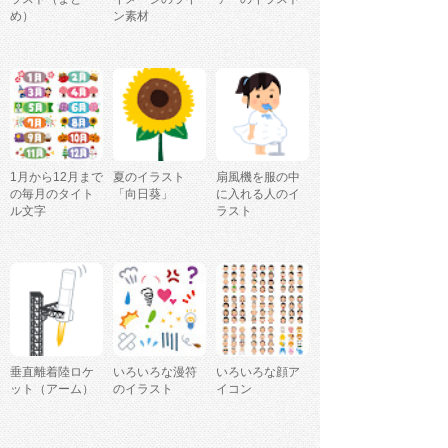
め）
ン素材
1月から12月まで
夏のイラスト
扇風機を服の中
の毎月のタイト
「向日葵」
に入れる人のイ
ル文字
ラスト
垂直離着陸ロケ
いろいろな漫符
いろいろな顔ア
ット（アーム）
のイラスト
イコン