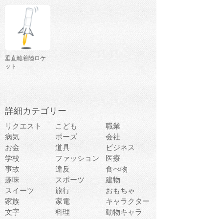
垂直離着陸ロケ
ット
詳細カテゴリー
リクエスト
こども
職業
病気
ポーズ
会社
お金
道具
ビジネス
学校
ファッション
医療
事故
違反
食べ物
趣味
スポーツ
建物
スイーツ
旅行
おもちゃ
家族
家電
キャラクター
文字
料理
動物キャラ