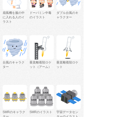
扇風機を服の中
ドーパミン中毒
ダブル台風のキ
に入れる人のイ
のイラスト
ャラクター
ラスト
台風のキャラク
垂直離着陸ロケ
垂直離着陸ロケ
ター
ット（アーム）
ット
SMRのキャラク
SMRのイラスト
宇宙データセン
ター
ターのイラスト