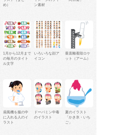
め）
ン素材
1月から12月まで
いろいろな顔ア
垂直離着陸ロケ
の毎月のタイト
イコン
ット（アーム）
ル文字
扇風機を服の中
ドーパミン中毒
夏のイラスト
に入れる人のイ
のイラスト
「かき氷・いち
ラスト
ご」