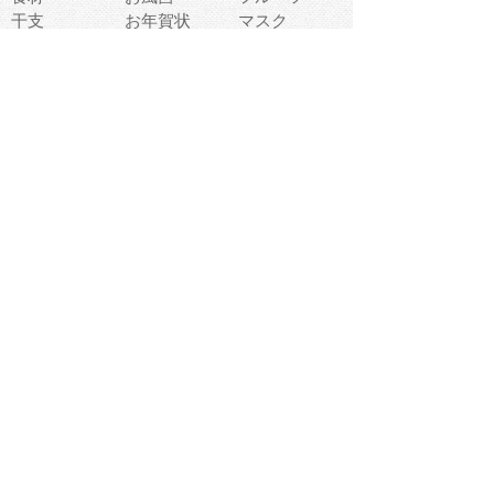
干支
お年賀状
マスク
調味料
猫
物語
介護
南国
ウェディング
ランドマーク
環境問題
髪
スポーツ用具
書類
クリスマス
夏休み
怪我
テンプレート
メディア
食器
お祭り
政治
中年
座布団
映画
メッセージ
電車
ゴミ
楽器
パン
宗教
幼稚園
エネルギー
引越し
農業
自転車
オリンピック
飾り
お寿司
POP
食べ物キャラ
ダンス
体育
梅雨
棒人間
周辺機器
メタボリック
お葬式
思い出
歯
集合
運動会
春
室内
流通
カフェ
お誕生日
宇宙
英語
バレンタイン