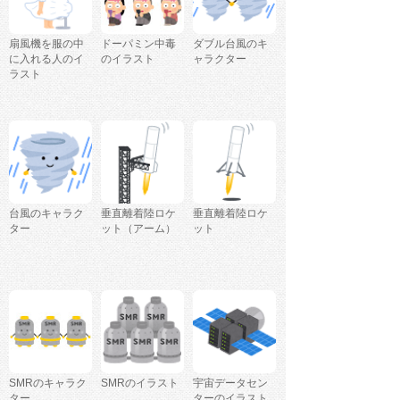
扇風機を服の中
ドーパミン中毒
ダブル台風のキ
に入れる人のイ
のイラスト
ャラクター
ラスト
台風のキャラク
垂直離着陸ロケ
垂直離着陸ロケ
ター
ット（アーム）
ット
SMRのキャラク
SMRのイラスト
宇宙データセン
ター
ターのイラスト