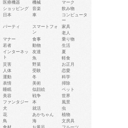
医療機器
機械
マーク
ショッピング
音楽
飲み物
日本
車
コンピュータ
ー
パーティ
スマートフォ
家具
ン
老人
マナー
食事
乗り物
若者
動物
生活
インターネッ
友達
夏
ト
魚
軽食
災害
野菜
お正月
人体
受験
恋愛
運動
冬
科学
表情
美術
掃除
睡眠
似顔絵
ペット
美容
戦争
世界
ファンタジー
本
風景
犬
就活
虫
花
あかちゃん
植物
鳥
海
文房具
食材
お風呂
フルーツ