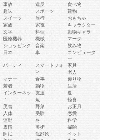
事故
違反
食べ物
趣味
スポーツ
建物
スイーツ
旅行
おもちゃ
家族
家電
キャラクター
文字
料理
動物キャラ
医療機器
機械
マーク
ショッピング
音楽
飲み物
日本
車
コンピュータ
ー
パーティ
スマートフォ
家具
ン
老人
マナー
食事
乗り物
若者
動物
生活
インターネッ
友達
夏
ト
魚
軽食
災害
野菜
お正月
人体
受験
恋愛
運動
冬
科学
表情
美術
掃除
睡眠
似顔絵
ペット