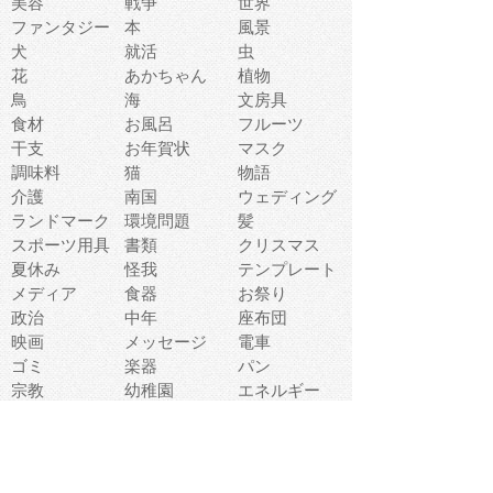
美容
戦争
世界
ファンタジー
本
風景
犬
就活
虫
花
あかちゃん
植物
鳥
海
文房具
食材
お風呂
フルーツ
干支
お年賀状
マスク
調味料
猫
物語
介護
南国
ウェディング
ランドマーク
環境問題
髪
スポーツ用具
書類
クリスマス
夏休み
怪我
テンプレート
メディア
食器
お祭り
政治
中年
座布団
映画
メッセージ
電車
ゴミ
楽器
パン
宗教
幼稚園
エネルギー
引越し
農業
自転車
オリンピック
飾り
お寿司
POP
食べ物キャラ
ダンス
体育
梅雨
棒人間