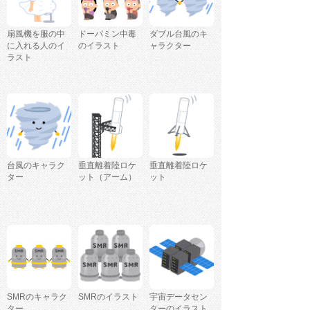
扇風機を服の中
ドーパミン中毒
ダブル台風のキ
に入れる人のイ
のイラスト
ャラクター
ラスト
台風のキャラク
垂直離着陸ロケ
垂直離着陸ロケ
ター
ット（アーム）
ット
SMRのキャラク
SMRのイラスト
宇宙データセン
ター
ターのイラスト