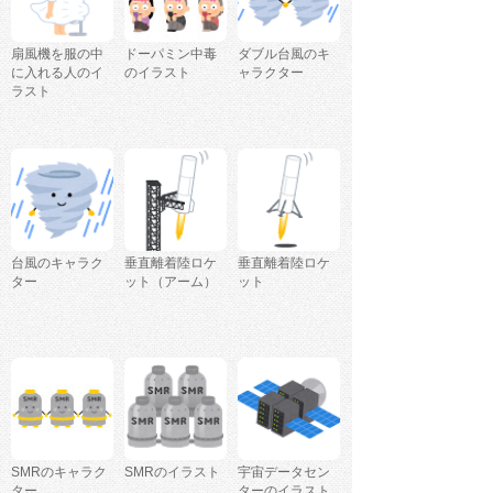
扇風機を服の中
ドーパミン中毒
ダブル台風のキ
に入れる人のイ
のイラスト
ャラクター
ラスト
台風のキャラク
垂直離着陸ロケ
垂直離着陸ロケ
ター
ット（アーム）
ット
SMRのキャラク
SMRのイラスト
宇宙データセン
ター
ターのイラスト