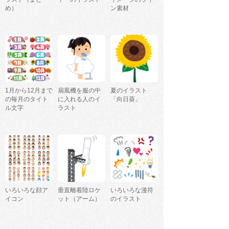
め）
ン素材
1月から12月まで
扇風機を服の中
夏のイラスト
の毎月のタイト
に入れる人のイ
「向日葵」
ル文字
ラスト
いろいろな顔ア
垂直離着陸ロケ
いろいろな漫符
イコン
ット（アーム）
のイラスト