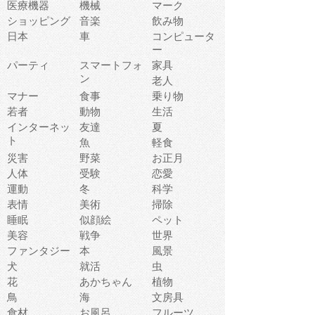
医療機器
機械
マーク
ショッピング
音楽
飲み物
日本
車
コンピュータ
ー
パーティ
スマートフォ
家具
ン
老人
マナー
食事
乗り物
若者
動物
生活
インターネッ
友達
夏
ト
魚
軽食
災害
野菜
お正月
人体
受験
恋愛
運動
冬
科学
表情
美術
掃除
睡眠
似顔絵
ペット
美容
戦争
世界
ファンタジー
本
風景
犬
就活
虫
花
あかちゃん
植物
鳥
海
文房具
食材
お風呂
フルーツ