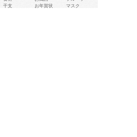
干支
お年賀状
マスク
調味料
猫
物語
介護
南国
ウェディング
ランドマーク
環境問題
髪
スポーツ用具
書類
クリスマス
夏休み
怪我
テンプレート
メディア
食器
お祭り
政治
中年
座布団
映画
メッセージ
電車
ゴミ
楽器
パン
宗教
幼稚園
エネルギー
引越し
農業
自転車
オリンピック
飾り
お寿司
POP
食べ物キャラ
ダンス
体育
梅雨
棒人間
周辺機器
メタボリック
お葬式
思い出
歯
集合
運動会
春
室内
流通
カフェ
お誕生日
宇宙
英語
バレンタイン