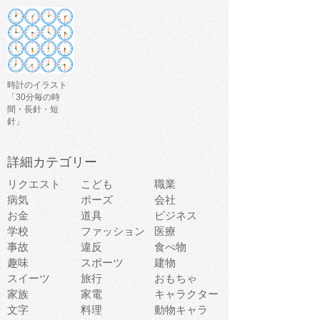
時計のイラスト
「30分毎の時
間・長針・短
針」
詳細カテゴリー
リクエスト
こども
職業
病気
ポーズ
会社
お金
道具
ビジネス
学校
ファッション
医療
事故
違反
食べ物
趣味
スポーツ
建物
スイーツ
旅行
おもちゃ
家族
家電
キャラクター
文字
料理
動物キャラ