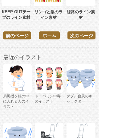
KEEP OUTテー
リンゴと梨のラ
線路のライン素
プのライン素材
イン素材
材
ホーム
前のページ
次のページ
最近のイラスト
扇風機を服の中
ドーパミン中毒
ダブル台風のキ
に入れる人のイ
のイラスト
ャラクター
ラスト