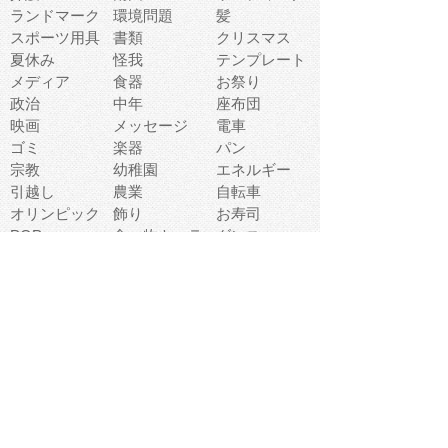
ランドマーク
環境問題
髪
スポーツ用具
書類
クリスマス
夏休み
怪我
テンプレート
メディア
食器
お祭り
政治
中年
座布団
映画
メッセージ
電車
ゴミ
楽器
パン
宗教
幼稚園
エネルギー
引越し
農業
自転車
オリンピック
飾り
お寿司
POP
食べ物キャラ
ダンス
体育
梅雨
棒人間
周辺機器
メタボリック
お葬式
思い出
歯
集合
運動会
春
室内
流通
カフェ
お誕生日
宇宙
英語
バレンタイン
サッカー
野球
吹奏楽
トイレ
秋
歌
卒業式
夏バテ
健康診断