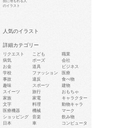
団に埋もれる人
のイラスト
人気のイラスト
詳細カテゴリー
リクエスト
こども
職業
病気
ポーズ
会社
お金
道具
ビジネス
学校
ファッション
医療
事故
違反
食べ物
趣味
スポーツ
建物
スイーツ
旅行
おもちゃ
家族
家電
キャラクター
文字
料理
動物キャラ
医療機器
機械
マーク
ショッピング
音楽
飲み物
日本
車
コンピュータ