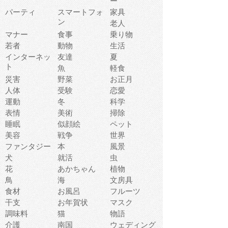
ー
パーティ
スマートフォ
家具
ン
老人
マナー
食事
乗り物
若者
動物
生活
インターネッ
友達
夏
ト
魚
軽食
災害
野菜
お正月
人体
受験
恋愛
運動
冬
科学
表情
美術
掃除
睡眠
似顔絵
ペット
美容
戦争
世界
ファンタジー
本
風景
犬
就活
虫
花
あかちゃん
植物
鳥
海
文房具
食材
お風呂
フルーツ
干支
お年賀状
マスク
調味料
猫
物語
介護
南国
ウェディング