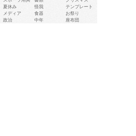
夏休み
怪我
テンプレート
メディア
食器
お祭り
政治
中年
座布団
映画
メッセージ
電車
ゴミ
楽器
パン
宗教
幼稚園
エネルギー
引越し
農業
自転車
オリンピック
飾り
お寿司
POP
食べ物キャラ
ダンス
体育
梅雨
棒人間
周辺機器
メタボリック
お葬式
思い出
歯
集合
運動会
春
室内
流通
カフェ
お誕生日
宇宙
英語
バレンタイン
サッカー
野球
吹奏楽
トイレ
秋
歌
卒業式
夏バテ
健康診断
爬虫類両生類
フレーム
新社会人
天気
洗濯
ハロウィン