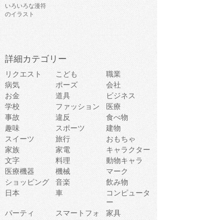
いろいろな漫符
のイラスト
詳細カテゴリー
リクエスト
こども
職業
病気
ポーズ
会社
お金
道具
ビジネス
学校
ファッション
医療
事故
違反
食べ物
趣味
スポーツ
建物
スイーツ
旅行
おもちゃ
家族
家電
キャラクター
文字
料理
動物キャラ
医療機器
機械
マーク
ショッピング
音楽
飲み物
日本
車
コンピュータ
ー
パーティ
スマートフォ
家具