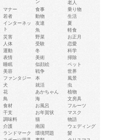
ン
老人
マナー
食事
乗り物
若者
動物
生活
インターネッ
友達
夏
ト
魚
軽食
災害
野菜
お正月
人体
受験
恋愛
運動
冬
科学
表情
美術
掃除
睡眠
似顔絵
ペット
美容
戦争
世界
ファンタジー
本
風景
犬
就活
虫
花
あかちゃん
植物
鳥
海
文房具
食材
お風呂
フルーツ
干支
お年賀状
マスク
調味料
猫
物語
介護
南国
ウェディング
ランドマーク
環境問題
髪
スポーツ用具
書類
クリスマス