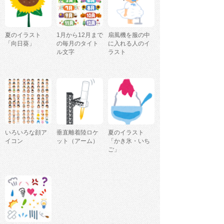
夏のイラスト
1月から12月まで
扇風機を服の中
「向日葵」
の毎月のタイト
に入れる人のイ
ル文字
ラスト
いろいろな顔ア
垂直離着陸ロケ
夏のイラスト
イコン
ット（アーム）
「かき氷・いち
ご」