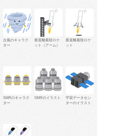
台風のキャラク
垂直離着陸ロケ
垂直離着陸ロケ
ター
ット（アーム）
ット
SMRのキャラク
SMRのイラスト
宇宙データセン
ター
ターのイラスト