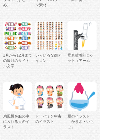
め）
ン素材
1月から12月まで
いろいろな顔ア
垂直離着陸ロケ
の毎月のタイト
イコン
ット（アーム）
ル文字
扇風機を服の中
ドーパミン中毒
夏のイラスト
に入れる人のイ
のイラスト
「かき氷・いち
ラスト
ご」