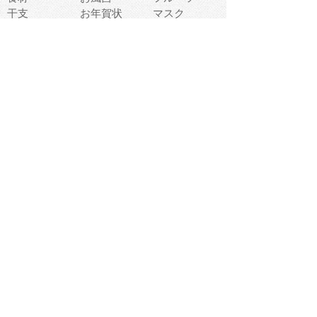
干支
お年賀状
マスク
調味料
猫
物語
介護
南国
ウェディング
ランドマーク
環境問題
髪
スポーツ用具
書類
クリスマス
夏休み
怪我
テンプレート
メディア
食器
お祭り
政治
中年
座布団
映画
メッセージ
電車
ゴミ
楽器
パン
宗教
幼稚園
エネルギー
引越し
農業
自転車
オリンピック
飾り
お寿司
POP
食べ物キャラ
ダンス
体育
梅雨
棒人間
周辺機器
メタボリック
お葬式
思い出
歯
集合
運動会
春
室内
流通
カフェ
お誕生日
宇宙
英語
バレンタイン