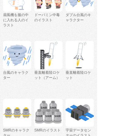
扇風機を服の中
ドーパミン中毒
ダブル台風のキ
に入れる人のイ
のイラスト
ャラクター
ラスト
台風のキャラク
垂直離着陸ロケ
垂直離着陸ロケ
ター
ット（アーム）
ット
SMRのキャラク
SMRのイラスト
宇宙データセン
ター
ターのイラスト