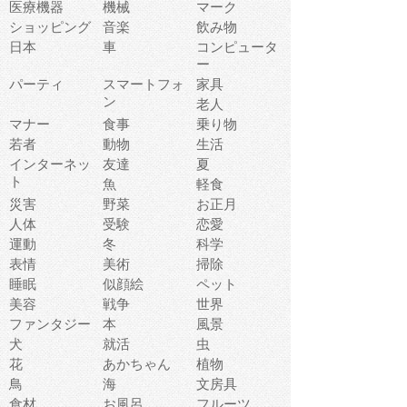
医療機器
機械
マーク
ショッピング
音楽
飲み物
日本
車
コンピュータ
ー
パーティ
スマートフォ
家具
ン
老人
マナー
食事
乗り物
若者
動物
生活
インターネッ
友達
夏
ト
魚
軽食
災害
野菜
お正月
人体
受験
恋愛
運動
冬
科学
表情
美術
掃除
睡眠
似顔絵
ペット
美容
戦争
世界
ファンタジー
本
風景
犬
就活
虫
花
あかちゃん
植物
鳥
海
文房具
食材
お風呂
フルーツ