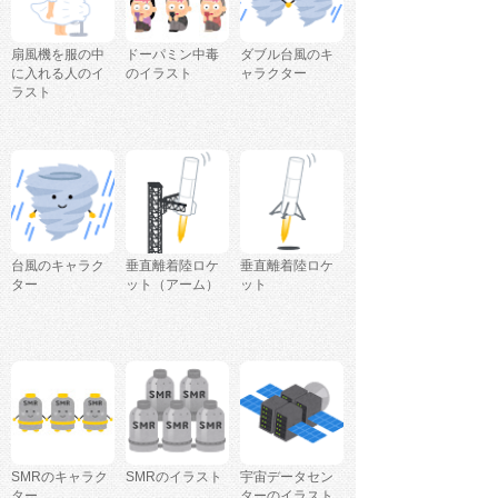
扇風機を服の中
ドーパミン中毒
ダブル台風のキ
に入れる人のイ
のイラスト
ャラクター
ラスト
台風のキャラク
垂直離着陸ロケ
垂直離着陸ロケ
ター
ット（アーム）
ット
SMRのキャラク
SMRのイラスト
宇宙データセン
ター
ターのイラスト