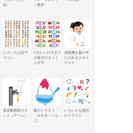
め）
ン素材
いろいろな顔ア
1月から12月まで
扇風機を服の中
イコン
の毎月のタイト
に入れる人のイ
ル文字
ラスト
垂直離着陸ロケ
夏のイラスト
いろいろな漫符
ット（アーム）
「かき氷・いち
のイラスト
ご」