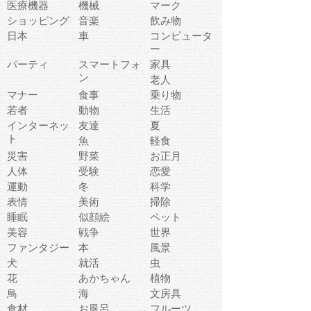
医療機器
機械
マーク
ショッピング
音楽
飲み物
日本
車
コンピュータ
ー
パーティ
スマートフォ
家具
ン
老人
マナー
食事
乗り物
若者
動物
生活
インターネッ
友達
夏
ト
魚
軽食
災害
野菜
お正月
人体
受験
恋愛
運動
冬
科学
表情
美術
掃除
睡眠
似顔絵
ペット
美容
戦争
世界
ファンタジー
本
風景
犬
就活
虫
花
あかちゃん
植物
鳥
海
文房具
食材
お風呂
フルーツ