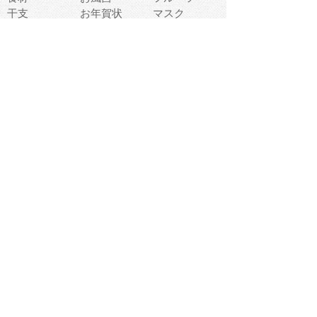
干支
お年賀状
マスク
調味料
猫
物語
介護
南国
ウェディング
ランドマーク
環境問題
髪
スポーツ用具
書類
クリスマス
夏休み
怪我
テンプレート
メディア
食器
お祭り
政治
中年
座布団
映画
メッセージ
電車
ゴミ
楽器
パン
宗教
幼稚園
エネルギー
引越し
農業
自転車
オリンピック
飾り
お寿司
POP
食べ物キャラ
ダンス
体育
梅雨
棒人間
周辺機器
メタボリック
お葬式
思い出
歯
集合
運動会
春
室内
流通
カフェ
お誕生日
宇宙
英語
バレンタイン