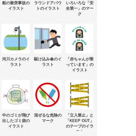
船の衝突事故の
ラウンドアバウ
いろいろな「安
イラスト
トのイラスト
全第一」のマー
ク
河川カメラのイ
駆け込み傘のイ
「赤ちゃんが乗
ラスト
ラスト
っています」の
イラスト
中のゴミが飛び
混ぜるな危険の
「立入禁止」と
出したゴミ袋の
マーク
「KEEP OUT」
イラスト
のテープのイラ
スト