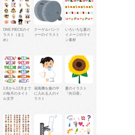
ONE PIECEのイ
クーゲルパンツ
いろいろな夏の
ラスト（まと
ァーのイラスト
イメージのライ
め）
ン素材
1月から12月まで
扇風機を服の中
夏のイラスト
の毎月のタイト
に入れる人のイ
「向日葵」
ル文字
ラスト