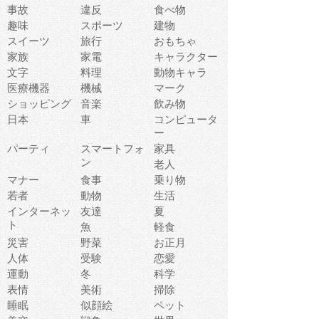
事故
違反
食べ物
趣味
スポーツ
建物
スイーツ
旅行
おもちゃ
家族
家電
キャラクター
文字
料理
動物キャラ
医療機器
機械
マーク
ショッピング
音楽
飲み物
日本
車
コンピュータ
ー
パーティ
スマートフォ
家具
ン
老人
マナー
食事
乗り物
若者
動物
生活
インターネッ
友達
夏
ト
魚
軽食
災害
野菜
お正月
人体
受験
恋愛
運動
冬
科学
表情
美術
掃除
睡眠
似顔絵
ペット