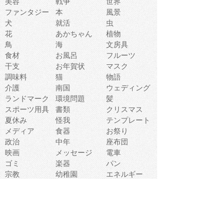
美容
戦争
世界
ファンタジー
本
風景
犬
就活
虫
花
あかちゃん
植物
鳥
海
文房具
食材
お風呂
フルーツ
干支
お年賀状
マスク
調味料
猫
物語
介護
南国
ウェディング
ランドマーク
環境問題
髪
スポーツ用具
書類
クリスマス
夏休み
怪我
テンプレート
メディア
食器
お祭り
政治
中年
座布団
映画
メッセージ
電車
ゴミ
楽器
パン
宗教
幼稚園
エネルギー
引越し
農業
自転車
オリンピック
飾り
お寿司
POP
食べ物キャラ
ダンス
体育
梅雨
棒人間