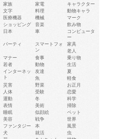
家族
家電
キャラクター
文字
料理
動物キャラ
医療機器
機械
マーク
ショッピング
音楽
飲み物
日本
車
コンピュータ
ー
パーティ
スマートフォ
家具
ン
老人
マナー
食事
乗り物
若者
動物
生活
インターネッ
友達
夏
ト
魚
軽食
災害
野菜
お正月
人体
受験
恋愛
運動
冬
科学
表情
美術
掃除
睡眠
似顔絵
ペット
美容
戦争
世界
ファンタジー
本
風景
犬
就活
虫