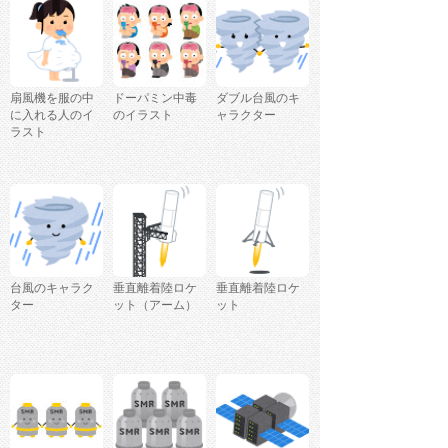
扇風機を服の中
ドーパミン中毒
ダブル台風のキ
に入れる人のイ
のイラスト
ャラクター
ラスト
台風のキャラク
垂直離着陸ロケ
垂直離着陸ロケ
ター
ット（アーム）
ット