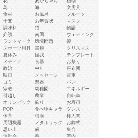
花
あかちゃん
植物
鳥
海
文房具
食材
お風呂
フルーツ
干支
お年賀状
マスク
調味料
猫
物語
介護
南国
ウェディング
ランドマーク
環境問題
髪
スポーツ用具
書類
クリスマス
夏休み
怪我
テンプレート
メディア
食器
お祭り
政治
中年
座布団
映画
メッセージ
電車
ゴミ
楽器
パン
宗教
幼稚園
エネルギー
引越し
農業
自転車
オリンピック
飾り
お寿司
POP
食べ物キャラ
ダンス
体育
梅雨
棒人間
周辺機器
メタボリック
お葬式
思い出
歯
集合
運動会
春
室内