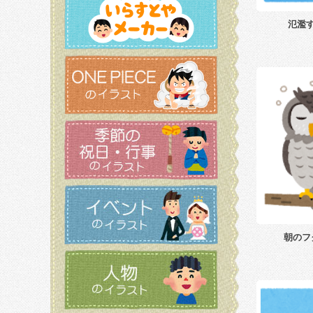
氾濫
朝のフ