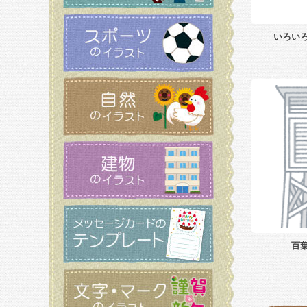
いろい
百