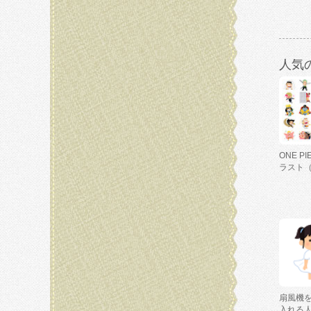
人気
ONE P
ラスト
扇風機
入れる