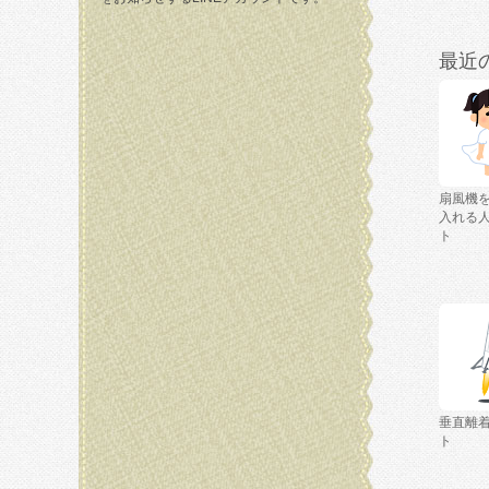
最近
扇風機
入れる
ト
垂直離
ト