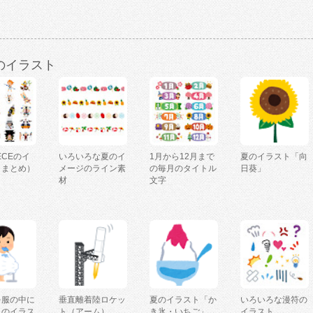
のイラスト
IECEのイ
いろいろな夏のイ
1月から12月まで
夏のイラスト「向
（まとめ）
メージのライン素
の毎月のタイトル
日葵」
材
文字
を服の中に
垂直離着陸ロケッ
夏のイラスト「か
いろいろな漫符の
人のイラス
ト（アーム）
き氷・いちご」
イラスト