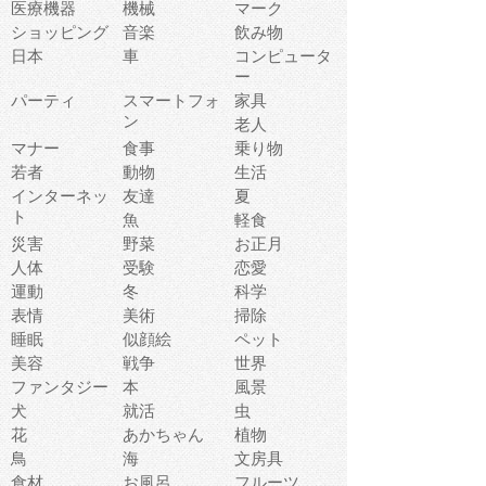
医療機器
機械
マーク
ショッピング
音楽
飲み物
日本
車
コンピュータ
ー
パーティ
スマートフォ
家具
ン
老人
マナー
食事
乗り物
若者
動物
生活
インターネッ
友達
夏
ト
魚
軽食
災害
野菜
お正月
人体
受験
恋愛
運動
冬
科学
表情
美術
掃除
睡眠
似顔絵
ペット
美容
戦争
世界
ファンタジー
本
風景
犬
就活
虫
花
あかちゃん
植物
鳥
海
文房具
食材
お風呂
フルーツ