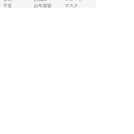
干支
お年賀状
マスク
調味料
猫
物語
介護
南国
ウェディング
ランドマーク
環境問題
髪
スポーツ用具
書類
クリスマス
夏休み
怪我
テンプレート
メディア
食器
お祭り
政治
中年
座布団
映画
メッセージ
電車
ゴミ
楽器
パン
宗教
幼稚園
エネルギー
引越し
農業
自転車
オリンピック
飾り
お寿司
POP
食べ物キャラ
ダンス
体育
梅雨
棒人間
周辺機器
メタボリック
お葬式
思い出
歯
集合
運動会
春
室内
流通
カフェ
お誕生日
宇宙
英語
バレンタイン