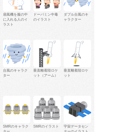
扇風機を服の中
ドーパミン中毒
ダブル台風のキ
に入れる人のイ
のイラスト
ャラクター
ラスト
台風のキャラク
垂直離着陸ロケ
垂直離着陸ロケ
ター
ット（アーム）
ット
SMRのキャラク
SMRのイラスト
宇宙データセン
ター
ターのイラスト