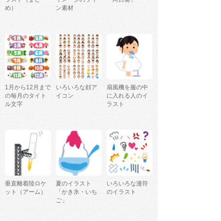
め）
ン素材
1月から12月まで
いろいろな顔ア
扇風機を服の中
の毎月のタイト
イコン
に入れる人のイ
ル文字
ラスト
垂直離着陸ロケ
夏のイラスト
いろいろな漫符
ット（アーム）
「かき氷・いち
のイラスト
ご」