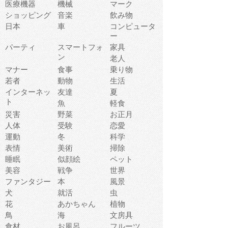
医療機器
機械
マーク
ショッピング
音楽
飲み物
日本
車
コンピュータ
ー
パーティ
スマートフォ
家具
ン
老人
マナー
食事
乗り物
若者
動物
生活
インターネッ
友達
夏
ト
魚
軽食
災害
野菜
お正月
人体
受験
恋愛
運動
冬
科学
表情
美術
掃除
睡眠
似顔絵
ペット
美容
戦争
世界
ファンタジー
本
風景
犬
就活
虫
花
あかちゃん
植物
鳥
海
文房具
食材
お風呂
フルーツ