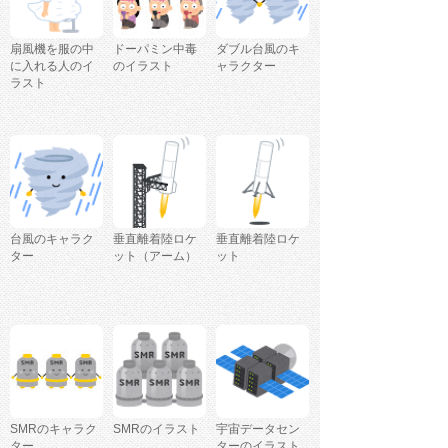
扇風機を服の中
ドーパミン中毒
ダブル台風のキ
に入れる人のイ
のイラスト
ャラクター
ラスト
台風のキャラク
垂直離着陸ロケ
垂直離着陸ロケ
ター
ット（アーム）
ット
SMRのキャラク
SMRのイラスト
宇宙データセン
ター
ターのイラスト