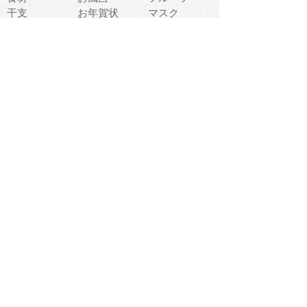
干支
お年賀状
マスク
調味料
猫
物語
介護
南国
ウェディング
ランドマーク
環境問題
髪
スポーツ用具
書類
クリスマス
夏休み
怪我
テンプレート
メディア
食器
お祭り
政治
中年
座布団
映画
メッセージ
電車
ゴミ
楽器
パン
宗教
幼稚園
エネルギー
引越し
農業
自転車
オリンピック
飾り
お寿司
POP
食べ物キャラ
ダンス
体育
梅雨
棒人間
周辺機器
メタボリック
お葬式
思い出
歯
集合
運動会
春
室内
流通
カフェ
お誕生日
宇宙
英語
バレンタイン