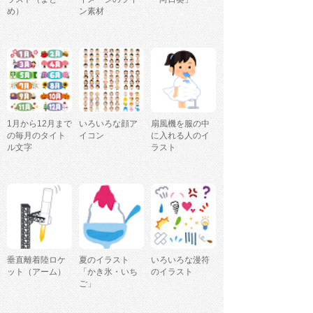
め）
ン素材
1月から12月まで
いろいろな顔ア
扇風機を服の中
の毎月のタイト
イコン
に入れる人のイ
ル文字
ラスト
垂直離着陸ロケ
夏のイラスト
いろいろな漫符
ット（アーム）
「かき氷・いち
のイラスト
ご」