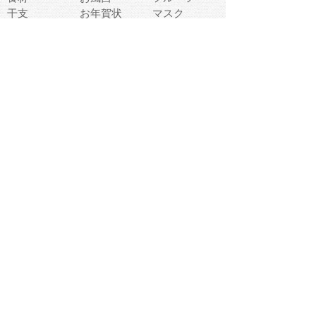
干支
お年賀状
マスク
調味料
猫
物語
介護
南国
ウェディング
ランドマーク
環境問題
髪
スポーツ用具
書類
クリスマス
夏休み
怪我
テンプレート
メディア
食器
お祭り
政治
中年
座布団
映画
メッセージ
電車
ゴミ
楽器
パン
宗教
幼稚園
エネルギー
引越し
農業
自転車
オリンピック
飾り
お寿司
POP
食べ物キャラ
ダンス
体育
梅雨
棒人間
周辺機器
メタボリック
お葬式
思い出
歯
集合
運動会
春
室内
流通
カフェ
お誕生日
宇宙
英語
バレンタイン