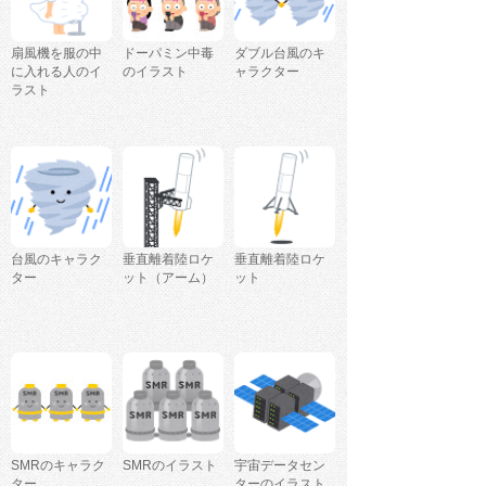
扇風機を服の中
ドーパミン中毒
ダブル台風のキ
に入れる人のイ
のイラスト
ャラクター
ラスト
台風のキャラク
垂直離着陸ロケ
垂直離着陸ロケ
ター
ット（アーム）
ット
SMRのキャラク
SMRのイラスト
宇宙データセン
ター
ターのイラスト