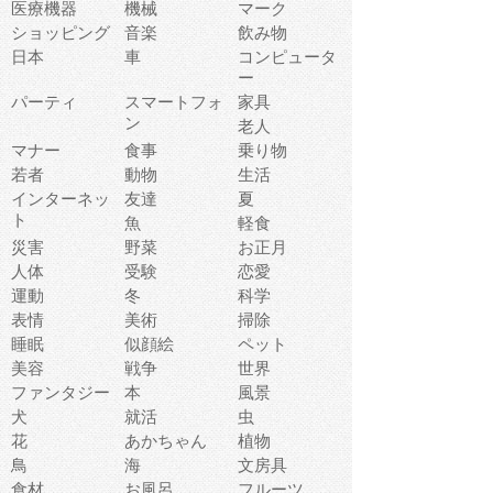
医療機器
機械
マーク
ショッピング
音楽
飲み物
日本
車
コンピュータ
ー
パーティ
スマートフォ
家具
ン
老人
マナー
食事
乗り物
若者
動物
生活
インターネッ
友達
夏
ト
魚
軽食
災害
野菜
お正月
人体
受験
恋愛
運動
冬
科学
表情
美術
掃除
睡眠
似顔絵
ペット
美容
戦争
世界
ファンタジー
本
風景
犬
就活
虫
花
あかちゃん
植物
鳥
海
文房具
食材
お風呂
フルーツ