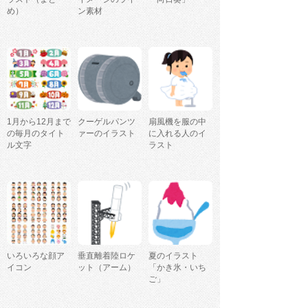
め）
ン素材
1月から12月まで
クーゲルパンツ
扇風機を服の中
の毎月のタイト
ァーのイラスト
に入れる人のイ
ル文字
ラスト
いろいろな顔ア
垂直離着陸ロケ
夏のイラスト
イコン
ット（アーム）
「かき氷・いち
ご」