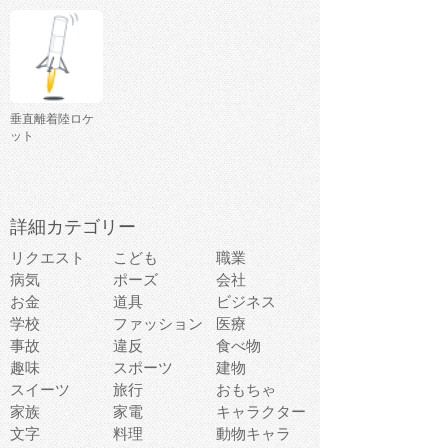
垂直離着陸ロケ
ット
詳細カテゴリー
リクエスト
こども
職業
病気
ポーズ
会社
お金
道具
ビジネス
学校
ファッション
医療
事故
違反
食べ物
趣味
スポーツ
建物
スイーツ
旅行
おもちゃ
家族
家電
キャラクター
文字
料理
動物キャラ