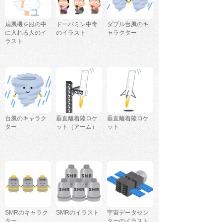
扇風機を服の中
ドーパミン中毒
ダブル台風のキ
に入れる人のイ
のイラスト
ャラクター
ラスト
台風のキャラク
垂直離着陸ロケ
垂直離着陸ロケ
ター
ット（アーム）
ット
SMRのキャラク
SMRのイラスト
宇宙データセン
ター
ターのイラスト