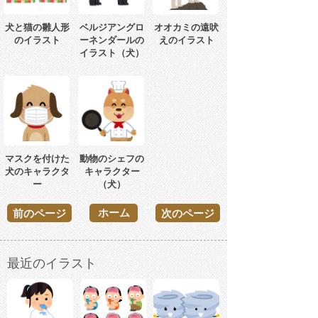
犬と猫の雛人形
ベルジアングロ
オオカミの遠吠
のイラスト
ーネンダールの
えのイラスト
イラスト（犬）
マスクを付けた
動物のシェフの
犬のキャラクタ
キャラクター
ー
（犬）
ホーム
前のページ
次のページ
最近のイラスト