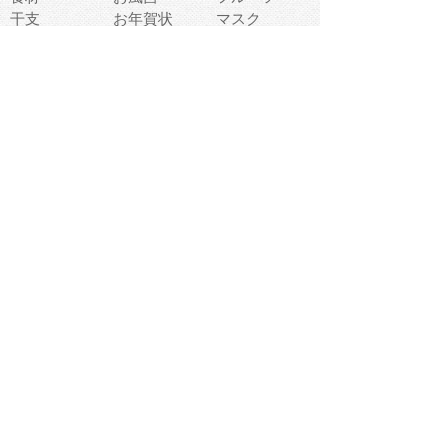
干支
お年賀状
マスク
調味料
猫
物語
介護
南国
ウェディング
ランドマーク
環境問題
髪
スポーツ用具
書類
クリスマス
夏休み
怪我
テンプレート
メディア
食器
お祭り
政治
中年
座布団
映画
メッセージ
電車
ゴミ
楽器
パン
宗教
幼稚園
エネルギー
引越し
農業
自転車
オリンピック
飾り
お寿司
POP
食べ物キャラ
ダンス
体育
梅雨
棒人間
周辺機器
メタボリック
お葬式
思い出
歯
集合
運動会
春
室内
流通
カフェ
お誕生日
宇宙
英語
バレンタイン