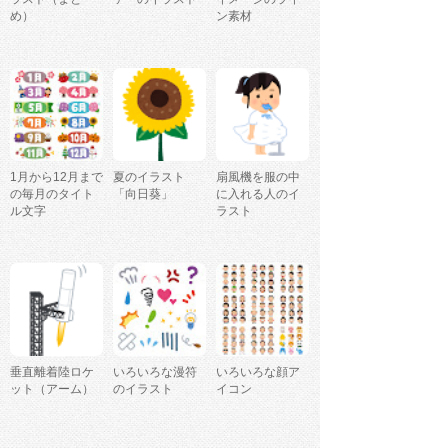
め）
ン素材
1月から12月まで
夏のイラスト
扇風機を服の中
の毎月のタイト
「向日葵」
に入れる人のイ
ル文字
ラスト
垂直離着陸ロケ
いろいろな漫符
いろいろな顔ア
ット（アーム）
のイラスト
イコン