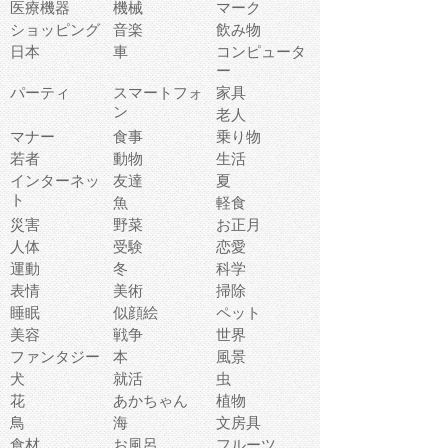
医療機器
機械
マーク
ショッピング
音楽
飲み物
日本
車
コンピュータ
ー
パーティ
スマートフォ
家具
ン
老人
マナー
食事
乗り物
若者
動物
生活
インターネッ
友達
夏
ト
魚
軽食
災害
野菜
お正月
人体
受験
恋愛
運動
冬
科学
表情
美術
掃除
睡眠
似顔絵
ペット
美容
戦争
世界
ファンタジー
本
風景
犬
就活
虫
花
あかちゃん
植物
鳥
海
文房具
食材
お風呂
フルーツ