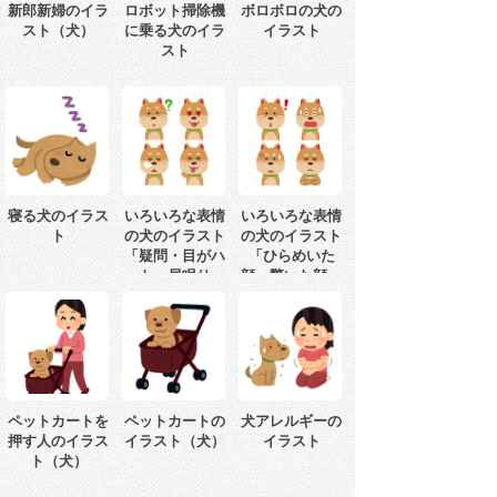
新郎新婦のイラ
ロボット掃除機
ボロボロの犬の
スト（犬）
に乗る犬のイラ
イラスト
スト
寝る犬のイラス
いろいろな表情
いろいろな表情
ト
の犬のイラスト
の犬のイラスト
「疑問・目がハ
「ひらめいた
ート・居眠り・
顔・驚いた顔・
照れ」
焦った顔・悩ん
だ顔」
ペットカートを
ペットカートの
犬アレルギーの
押す人のイラス
イラスト（犬）
イラスト
ト（犬）