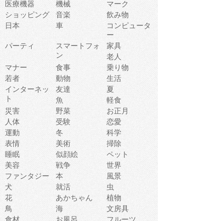
医療機器
機械
マーク
ショッピング
音楽
飲み物
日本
車
コンピュータ
ー
パーティ
スマートフォ
家具
ン
老人
マナー
食事
乗り物
若者
動物
生活
インターネッ
友達
夏
ト
魚
軽食
災害
野菜
お正月
人体
受験
恋愛
運動
冬
科学
表情
美術
掃除
睡眠
似顔絵
ペット
美容
戦争
世界
ファンタジー
本
風景
犬
就活
虫
花
あかちゃん
植物
鳥
海
文房具
食材
お風呂
フルーツ