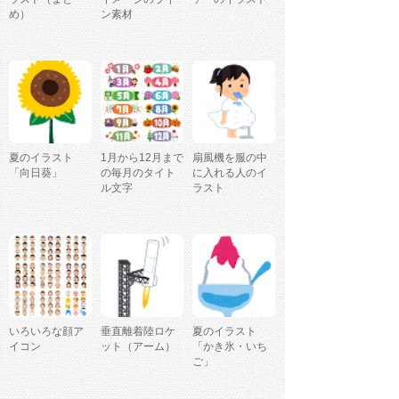
め）
ン素材
夏のイラスト
1月から12月まで
扇風機を服の中
「向日葵」
の毎月のタイト
に入れる人のイ
ル文字
ラスト
いろいろな顔ア
垂直離着陸ロケ
夏のイラスト
イコン
ット（アーム）
「かき氷・いち
ご」