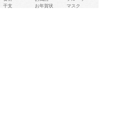
干支
お年賀状
マスク
調味料
猫
物語
介護
南国
ウェディング
ランドマーク
環境問題
髪
スポーツ用具
書類
クリスマス
夏休み
怪我
テンプレート
メディア
食器
お祭り
政治
中年
座布団
映画
メッセージ
電車
ゴミ
楽器
パン
宗教
幼稚園
エネルギー
引越し
農業
自転車
オリンピック
飾り
お寿司
POP
食べ物キャラ
ダンス
体育
梅雨
棒人間
周辺機器
メタボリック
お葬式
思い出
歯
集合
運動会
春
室内
流通
カフェ
お誕生日
宇宙
英語
バレンタイン