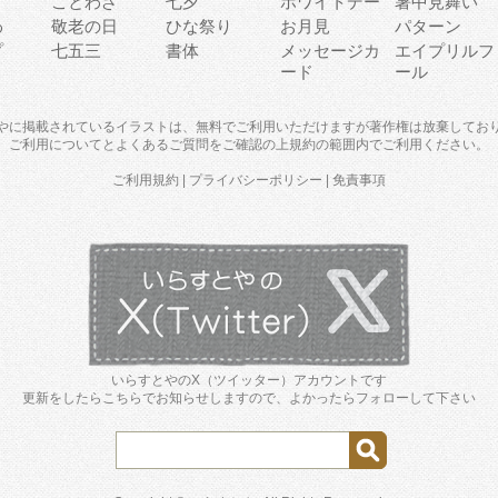
り
ことわざ
七夕
ホワイトデー
暑中見舞い
わ
敬老の日
ひな祭り
お月見
パターン
プ
七五三
書体
メッセージカ
エイプリルフ
ード
ール
やに掲載されているイラストは、無料でご利用いただけますが著作権は放棄してお
ご利用について
と
よくあるご質問
をご確認の上規約の範囲内でご利用ください。
ご利用規約
|
プライバシーポリシー
|
免責事項
いらすとやのX（ツイッター）アカウントです
更新をしたらこちらでお知らせしますので、よかったらフォローして下さい