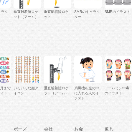
ャラク
垂直離着陸ロケ
垂直離着陸ロケ
SMRのキャラク
SMRのイラスト
ット（アーム）
ット
ター
2月まで
いろいろな顔ア
垂直離着陸ロケ
扇風機を服の中
ドーパミン中毒
タイト
イコン
ット（アーム）
に入れる人のイ
のイラスト
ラスト
ポーズ
会社
お金
道具