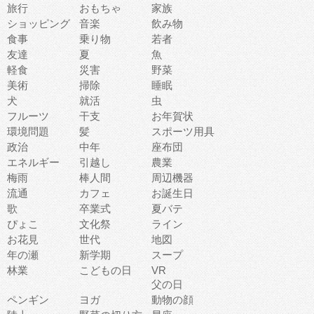
旅行
おもちゃ
家族
ショッピング
音楽
飲み物
食事
乗り物
若者
友達
夏
魚
軽食
災害
野菜
美術
掃除
睡眠
犬
就活
虫
フルーツ
干支
お年賀状
環境問題
髪
スポーツ用具
政治
中年
座布団
エネルギー
引越し
農業
梅雨
棒人間
周辺機器
流通
カフェ
お誕生日
歌
卒業式
夏バテ
ぴょこ
文化祭
ライン
お花見
世代
地図
年の瀬
新学期
スープ
林業
こどもの日
VR
父の日
ペンギン
ヨガ
動物の顔