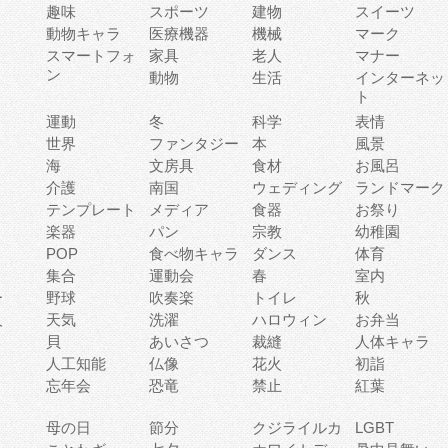
趣味
スポーツ
建物
スイーツ
動物キャラ
医療機器
機械
マーク
ィ
スマートフォ
家具
老人
マナー
ン
動物
生活
インターネッ
ト
運動
冬
科学
表情
世界
ファンタジー
本
風景
海
文房具
食材
お風呂
介護
南国
ウェディング
ランドマーク
テンプレート
メディア
食器
お祭り
楽器
パン
宗教
幼稚園
POP
食べ物キャラ
ダンス
体育
集合
運動会
春
室内
ー
野球
吹奏楽
トイレ
秋
人
天気
洗濯
ハロウィン
お弁当
貝
あいさつ
裁縫
人体キャラ
人工知能
仏像
花火
初詣
忘年会
恐竜
禁止
紅葉
母の日
節分
クジライルカ
LGBT