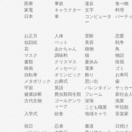
医療
事故
違反
食べ物
家電
キャラクター
文字
料理
日本
車
コンピュータ
パーテ
ー
お正月
人体
受験
恋愛
似顔絵
ペット
美容
戦争
花
あかちゃん
植物
鳥
マスク
調味料
猫
物語
書類
クリスマス
夏休み
怪我
映画
メッセージ
電車
ゴミ
自転車
オリンピック
飾り
お寿司
メタボリック
お葬式
思い出
歯
宇宙
英語
バレンタイン
サッカ
健康診断
爬虫類両生類
フレーム
新社会
古代生物
ゴールデンウ
深海
漁業
ィーク
こども職業
甲殻類
入学式
給食
地域キャラ
音楽家
祝日
忍者
書道
日焼け