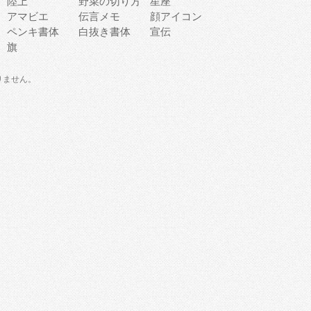
陸上
野菜の切り方
星座
アマビエ
伝言メモ
顔アイコン
ペンキ書体
白抜き書体
宣伝
旗
りません。