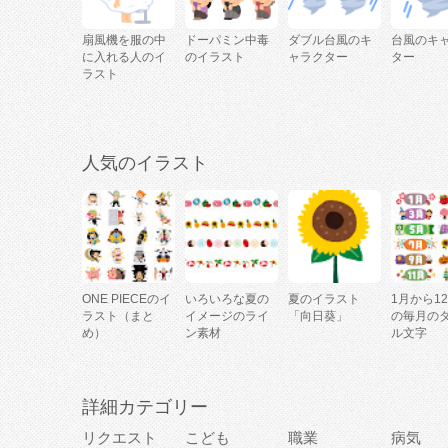
扇風機を服の中
ドーパミン中毒
ダブル台風のキ
台風のキ
に入れる人のイ
のイラスト
ャラクター
ター
ラスト
人気のイラスト
ONE PIECEのイ
いろいろな夏の
夏のイラスト
1月から1
ラスト（まと
イメージのライ
「向日葵」
の毎月の
め）
ン素材
ル文字
詳細カテゴリー
リクエスト
こども
職業
病気