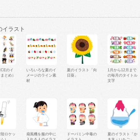
のイラスト
IECEのイ
いろいろな夏のイ
夏のイラスト「向
1月から12月まで
（まとめ）
メージのライン素
日葵」
の毎月のタイトル
材
文字
着陸ロケッ
扇風機を服の中に
ドーパミン中毒の
夏のイラスト「か
ーム）
入れる人のイラス
イラスト
き氷・いちご」