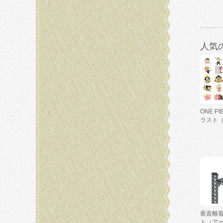
人気
ONE P
ラスト
垂直離
ト（ア