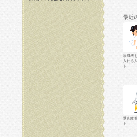
最近
扇風機
入れる
ト
垂直離
ト