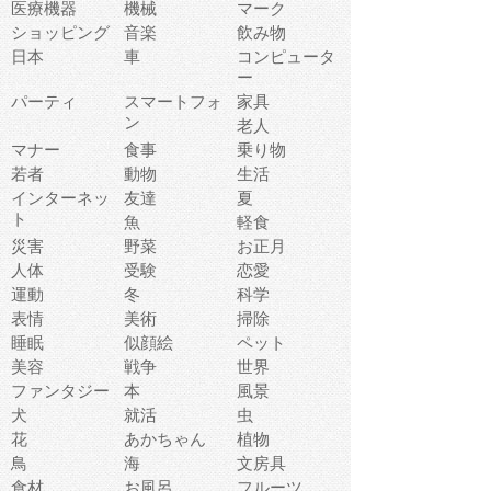
医療機器
機械
マーク
ショッピング
音楽
飲み物
日本
車
コンピュータ
ー
パーティ
スマートフォ
家具
ン
老人
マナー
食事
乗り物
若者
動物
生活
インターネッ
友達
夏
ト
魚
軽食
災害
野菜
お正月
人体
受験
恋愛
運動
冬
科学
表情
美術
掃除
睡眠
似顔絵
ペット
美容
戦争
世界
ファンタジー
本
風景
犬
就活
虫
花
あかちゃん
植物
鳥
海
文房具
食材
お風呂
フルーツ