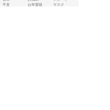
干支
お年賀状
マスク
調味料
猫
物語
介護
南国
ウェディング
ランドマーク
環境問題
髪
スポーツ用具
書類
クリスマス
夏休み
怪我
テンプレート
メディア
食器
お祭り
政治
中年
座布団
映画
メッセージ
電車
ゴミ
楽器
パン
宗教
幼稚園
エネルギー
引越し
農業
自転車
オリンピック
飾り
お寿司
POP
食べ物キャラ
ダンス
体育
梅雨
棒人間
周辺機器
メタボリック
お葬式
思い出
歯
集合
運動会
春
室内
流通
カフェ
お誕生日
宇宙
英語
バレンタイン