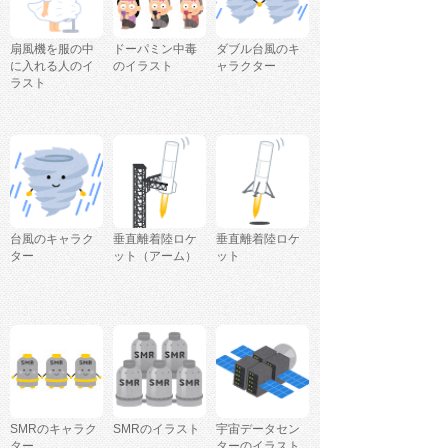
扇風機を服の中
ドーパミン中毒
ダブル台風のキ
に入れる人のイ
のイラスト
ャラクター
ラスト
台風のキャラク
垂直離着陸ロケ
垂直離着陸ロケ
ター
ット（アーム）
ット
SMRのキャラク
SMRのイラスト
宇宙データセン
ター
ターのイラスト