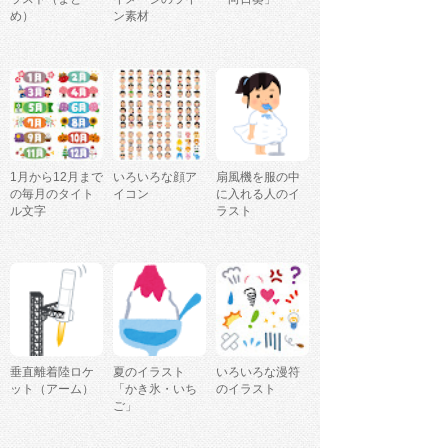
め）
ン素材
1月から12月まで
いろいろな顔ア
扇風機を服の中
の毎月のタイト
イコン
に入れる人のイ
ル文字
ラスト
垂直離着陸ロケ
夏のイラスト
いろいろな漫符
ット（アーム）
「かき氷・いち
のイラスト
ご」