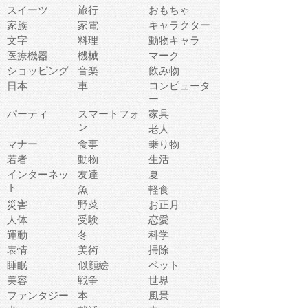
スイーツ
旅行
おもちゃ
家族
家電
キャラクター
文字
料理
動物キャラ
医療機器
機械
マーク
ショッピング
音楽
飲み物
日本
車
コンピュータ
ー
パーティ
スマートフォ
家具
ン
老人
マナー
食事
乗り物
若者
動物
生活
インターネッ
友達
夏
ト
魚
軽食
災害
野菜
お正月
人体
受験
恋愛
運動
冬
科学
表情
美術
掃除
睡眠
似顔絵
ペット
美容
戦争
世界
ファンタジー
本
風景