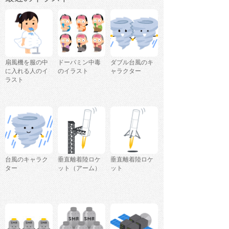
扇風機を服の中
ドーパミン中毒
ダブル台風のキ
に入れる人のイ
のイラスト
ャラクター
ラスト
台風のキャラク
垂直離着陸ロケ
垂直離着陸ロケ
ター
ット（アーム）
ット