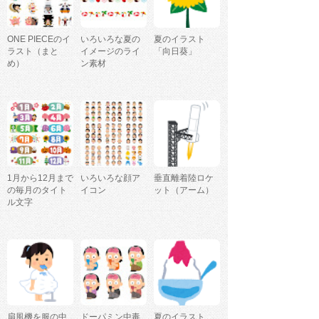
ONE PIECEのイ
いろいろな夏の
夏のイラスト
ラスト（まと
イメージのライ
「向日葵」
め）
ン素材
1月から12月まで
いろいろな顔ア
垂直離着陸ロケ
の毎月のタイト
イコン
ット（アーム）
ル文字
扇風機を服の中
ドーパミン中毒
夏のイラスト