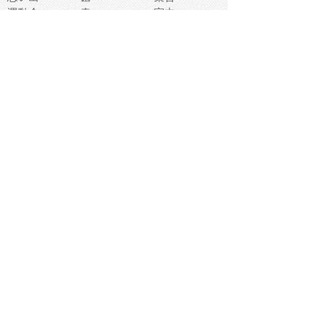
運動会
春
室内
流通
カフェ
お誕生日
宇宙
英語
バレンタイン
サッカー
野球
吹奏楽
トイレ
秋
歌
卒業式
夏バテ
健康診断
爬虫類両生類
フレーム
新社会人
天気
洗濯
ハロウィン
お弁当
ぴょこ
文化祭
ライン
古代生物
ゴールデンウ
ィーク
深海
漁業
貝
あいさつ
裁縫
人体キャラ
お花見
世代
地図
こども職業
甲殻類
人工知能
仏像
花火
初詣
年の瀬
新学期
スープ
入学式
給食
地域キャラ
音楽家
忘年会
恐竜
禁止
紅葉
林業