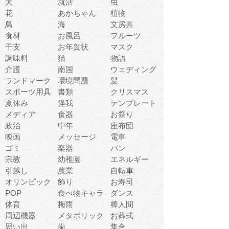
犬
就活
虫
花
あかちゃん
植物
鳥
海
文房具
食材
お風呂
フルーツ
干支
お年賀状
マスク
調味料
猫
物語
介護
南国
ウェディング
ランドマーク
環境問題
髪
スポーツ用具
書類
クリスマス
夏休み
怪我
テンプレート
メディア
食器
お祭り
政治
中年
座布団
映画
メッセージ
電車
ゴミ
楽器
パン
宗教
幼稚園
エネルギー
引越し
農業
自転車
オリンピック
飾り
お寿司
POP
食べ物キャラ
ダンス
体育
梅雨
棒人間
周辺機器
メタボリック
お葬式
思い出
歯
集合