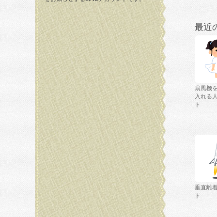
最近
扇風機
入れる
ト
垂直離
ト