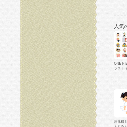
人気
ONE P
ラスト
扇風機
入れる