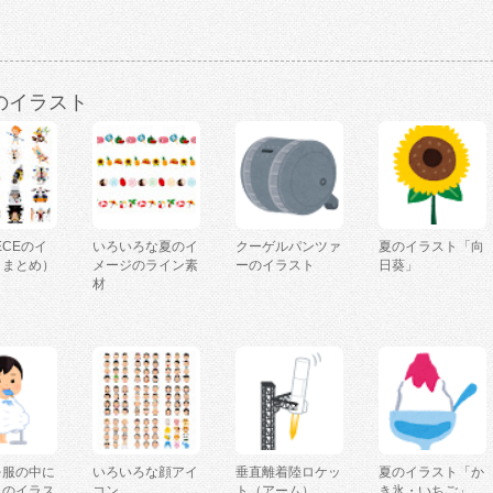
のイラスト
IECEのイ
いろいろな夏のイ
クーゲルパンツァ
夏のイラスト「向
（まとめ）
メージのライン素
ーのイラスト
日葵」
材
を服の中に
いろいろな顔アイ
垂直離着陸ロケッ
夏のイラスト「か
人のイラス
コン
ト（アーム）
き氷・いちご」