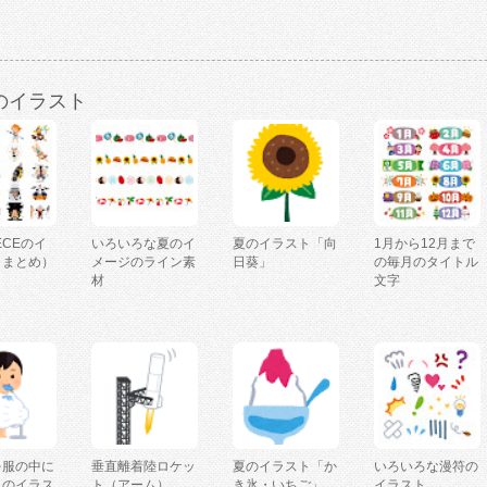
のイラスト
IECEのイ
いろいろな夏のイ
夏のイラスト「向
1月から12月まで
（まとめ）
メージのライン素
日葵」
の毎月のタイトル
材
文字
を服の中に
垂直離着陸ロケッ
夏のイラスト「か
いろいろな漫符の
人のイラス
ト（アーム）
き氷・いちご」
イラスト