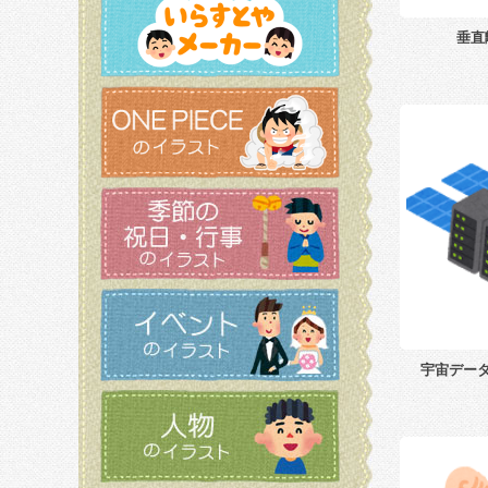
垂直
宇宙デー