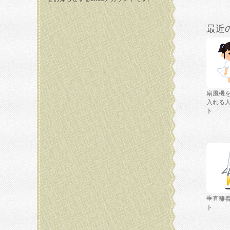
最近
扇風機
入れる
ト
垂直離
ト