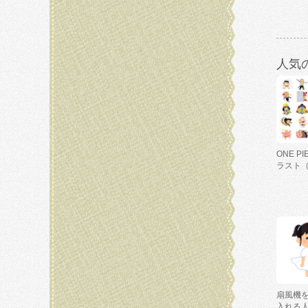
人気
ONE P
ラスト
扇風機
入れる