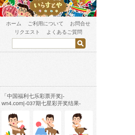
ホーム
ご利用について
お問合せ
リクエスト
よくあるご質問
「中国福利七乐彩票开奖|-
wn4.com|-037期七星彩开奖结果-
w3b2s1-2023年3月26日13时0分29秒-
fm4vsbqwr.com」の検索結果