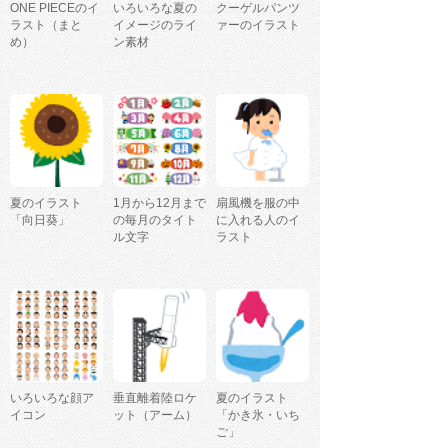
ONE PIECEのイ
いろいろな夏の
クーゲルパンツ
ラスト（まと
イメージのライ
ァーのイラスト
め）
ン素材
夏のイラスト
1月から12月まで
扇風機を服の中
「向日葵」
の毎月のタイト
に入れる人のイ
ル文字
ラスト
いろいろな顔ア
垂直離着陸ロケ
夏のイラスト
イコン
ット（アーム）
「かき氷・いち
ご」