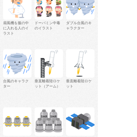
扇風機を服の中
ドーパミン中毒
ダブル台風のキ
に入れる人のイ
のイラスト
ャラクター
ラスト
台風のキャラク
垂直離着陸ロケ
垂直離着陸ロケ
ター
ット（アーム）
ット