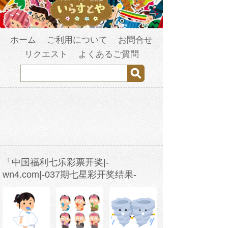
ホーム
ご利用について
お問合せ
リクエスト
よくあるご質問
「中国福利七乐彩票开奖|-
wn4.com|-037期七星彩开奖结果-
w3b2s1-2023年3月26日13时0分29秒-
fm4vsbqwr.com」の検索結果