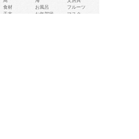
鳥
海
文房具
食材
お風呂
フルーツ
干支
お年賀状
マスク
調味料
猫
物語
介護
南国
ウェディング
ランドマーク
環境問題
髪
スポーツ用具
書類
クリスマス
夏休み
怪我
テンプレート
メディア
食器
お祭り
政治
中年
座布団
映画
メッセージ
電車
ゴミ
楽器
パン
宗教
幼稚園
エネルギー
引越し
農業
自転車
オリンピック
飾り
お寿司
POP
食べ物キャラ
ダンス
体育
梅雨
棒人間
周辺機器
メタボリック
お葬式
思い出
歯
集合
運動会
春
室内
流通
カフェ
お誕生日