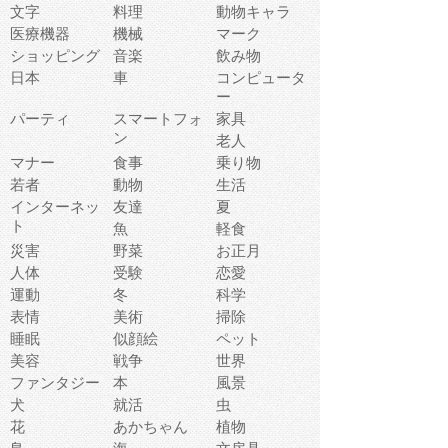
文字
料理
動物キャラ
医療機器
機械
マーク
ショッピング
音楽
飲み物
日本
車
コンピュータ
ー
パーティ
スマートフォ
家具
ン
老人
マナー
食事
乗り物
若者
動物
生活
インターネッ
友達
夏
ト
魚
軽食
災害
野菜
お正月
人体
受験
恋愛
運動
冬
科学
表情
美術
掃除
睡眠
似顔絵
ペット
美容
戦争
世界
ファンタジー
本
風景
犬
就活
虫
花
あかちゃん
植物