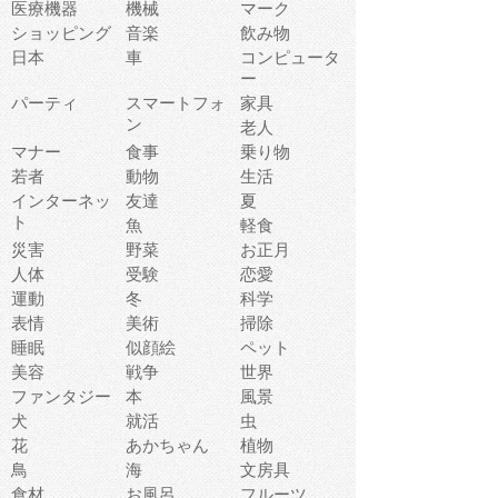
医療機器
機械
マーク
ショッピング
音楽
飲み物
日本
車
コンピュータ
ー
パーティ
スマートフォ
家具
ン
老人
マナー
食事
乗り物
若者
動物
生活
インターネッ
友達
夏
ト
魚
軽食
災害
野菜
お正月
人体
受験
恋愛
運動
冬
科学
表情
美術
掃除
睡眠
似顔絵
ペット
美容
戦争
世界
ファンタジー
本
風景
犬
就活
虫
花
あかちゃん
植物
鳥
海
文房具
食材
お風呂
フルーツ