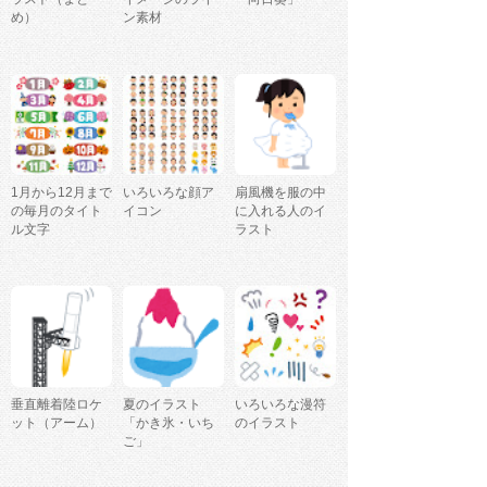
め）
ン素材
1月から12月まで
いろいろな顔ア
扇風機を服の中
の毎月のタイト
イコン
に入れる人のイ
ル文字
ラスト
垂直離着陸ロケ
夏のイラスト
いろいろな漫符
ット（アーム）
「かき氷・いち
のイラスト
ご」