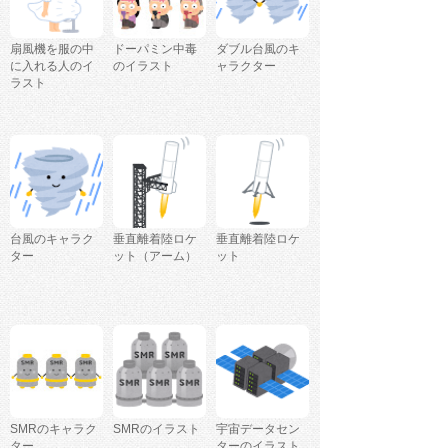
扇風機を服の中
ドーパミン中毒
ダブル台風のキ
に入れる人のイ
のイラスト
ャラクター
ラスト
台風のキャラク
垂直離着陸ロケ
垂直離着陸ロケ
ター
ット（アーム）
ット
SMRのキャラク
SMRのイラスト
宇宙データセン
ター
ターのイラスト