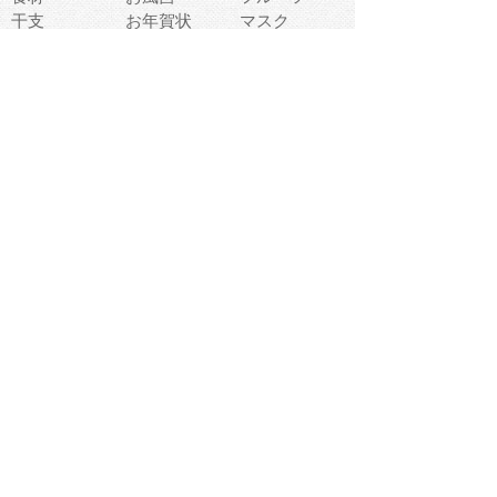
干支
お年賀状
マスク
調味料
猫
物語
介護
南国
ウェディング
ランドマーク
環境問題
髪
スポーツ用具
書類
クリスマス
夏休み
怪我
テンプレート
メディア
食器
お祭り
政治
中年
座布団
映画
メッセージ
電車
ゴミ
楽器
パン
宗教
幼稚園
エネルギー
引越し
農業
自転車
オリンピック
飾り
お寿司
POP
食べ物キャラ
ダンス
体育
梅雨
棒人間
周辺機器
メタボリック
お葬式
思い出
歯
集合
運動会
春
室内
流通
カフェ
お誕生日
宇宙
英語
バレンタイン