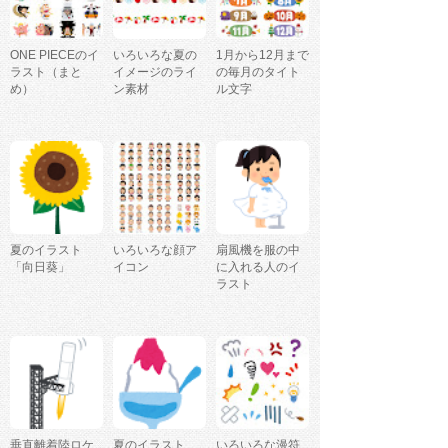
ONE PIECEのイ
いろいろな夏の
1月から12月まで
ラスト（まと
イメージのライ
の毎月のタイト
め）
ン素材
ル文字
夏のイラスト
いろいろな顔ア
扇風機を服の中
「向日葵」
イコン
に入れる人のイ
ラスト
垂直離着陸ロケ
夏のイラスト
いろいろな漫符