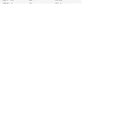
運動会
春
室内
流通
カフェ
お誕生日
宇宙
英語
バレンタイン
サッカー
野球
吹奏楽
トイレ
秋
歌
卒業式
夏バテ
健康診断
爬虫類両生類
フレーム
新社会人
天気
洗濯
ハロウィン
お弁当
ぴょこ
文化祭
ライン
古代生物
ゴールデンウ
ィーク
深海
漁業
貝
あいさつ
裁縫
人体キャラ
お花見
世代
地図
こども職業
甲殻類
人工知能
仏像
花火
初詣
年の瀬
新学期
スープ
入学式
給食
地域キャラ
音楽家
忘年会
恐竜
禁止
紅葉
林業