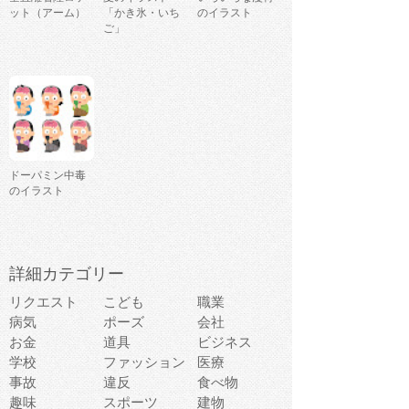
ット（アーム）
「かき氷・いち
のイラスト
ご」
ドーパミン中毒
のイラスト
詳細カテゴリー
リクエスト
こども
職業
病気
ポーズ
会社
お金
道具
ビジネス
学校
ファッション
医療
事故
違反
食べ物
趣味
スポーツ
建物