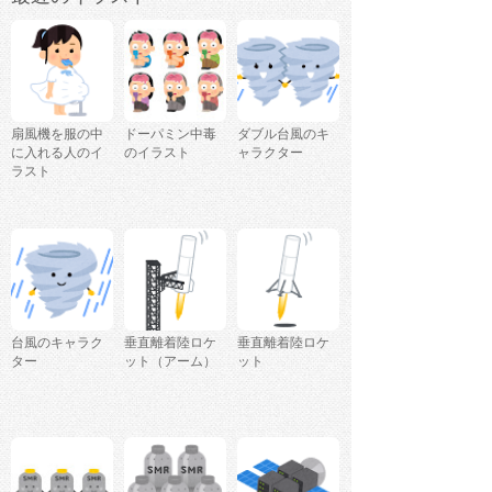
扇風機を服の中
ドーパミン中毒
ダブル台風のキ
に入れる人のイ
のイラスト
ャラクター
ラスト
台風のキャラク
垂直離着陸ロケ
垂直離着陸ロケ
ター
ット（アーム）
ット