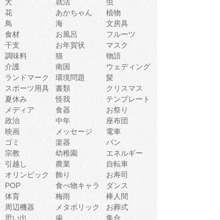
犬
就活
虫
花
あかちゃん
植物
鳥
海
文房具
食材
お風呂
フルーツ
干支
お年賀状
マスク
調味料
猫
物語
介護
南国
ウェディング
ランドマーク
環境問題
髪
スポーツ用具
書類
クリスマス
夏休み
怪我
テンプレート
メディア
食器
お祭り
政治
中年
座布団
映画
メッセージ
電車
ゴミ
楽器
パン
宗教
幼稚園
エネルギー
引越し
農業
自転車
オリンピック
飾り
お寿司
POP
食べ物キャラ
ダンス
体育
梅雨
棒人間
周辺機器
メタボリック
お葬式
思い出
歯
集合