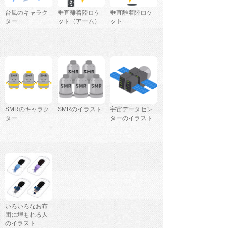
台風のキャラク
垂直離着陸ロケ
垂直離着陸ロケ
ター
ット（アーム）
ット
SMRのキャラク
SMRのイラスト
宇宙データセン
ター
ターのイラスト
いろいろなお布
団に埋もれる人
のイラスト