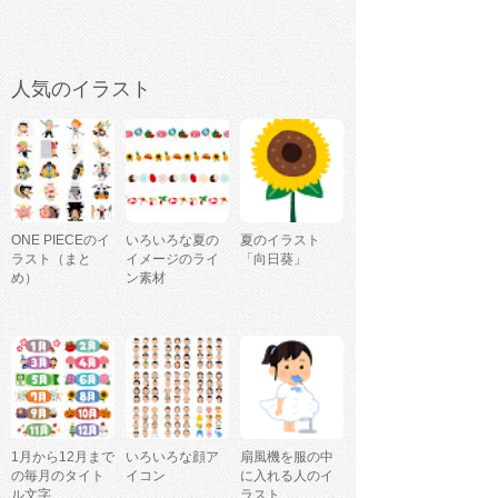
人気のイラスト
ONE PIECEのイ
いろいろな夏の
夏のイラスト
ラスト（まと
イメージのライ
「向日葵」
め）
ン素材
1月から12月まで
いろいろな顔ア
扇風機を服の中
の毎月のタイト
イコン
に入れる人のイ
ル文字
ラスト