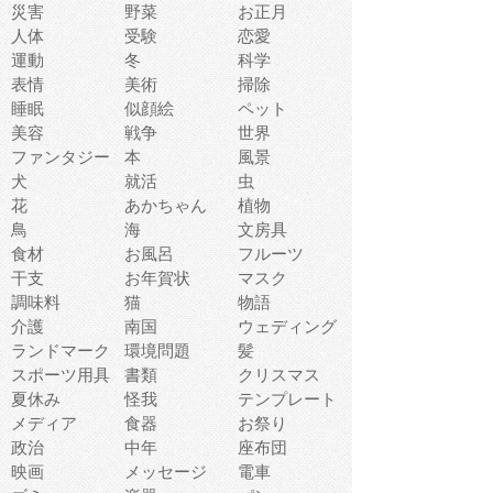
災害
野菜
お正月
人体
受験
恋愛
運動
冬
科学
表情
美術
掃除
睡眠
似顔絵
ペット
美容
戦争
世界
ファンタジー
本
風景
犬
就活
虫
花
あかちゃん
植物
鳥
海
文房具
食材
お風呂
フルーツ
干支
お年賀状
マスク
調味料
猫
物語
介護
南国
ウェディング
ランドマーク
環境問題
髪
スポーツ用具
書類
クリスマス
夏休み
怪我
テンプレート
メディア
食器
お祭り
政治
中年
座布団
映画
メッセージ
電車