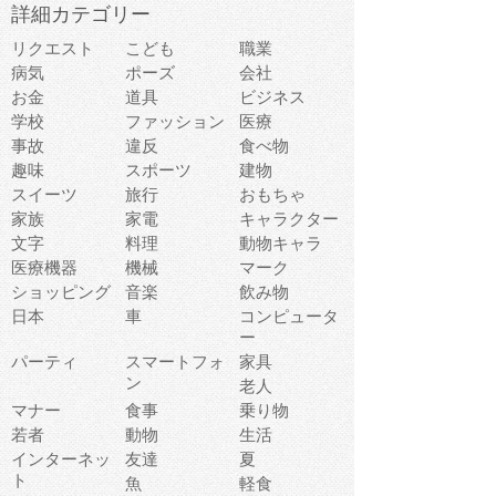
詳細カテゴリー
リクエスト
こども
職業
病気
ポーズ
会社
お金
道具
ビジネス
学校
ファッション
医療
事故
違反
食べ物
趣味
スポーツ
建物
スイーツ
旅行
おもちゃ
家族
家電
キャラクター
文字
料理
動物キャラ
医療機器
機械
マーク
ショッピング
音楽
飲み物
日本
車
コンピュータ
ー
パーティ
スマートフォ
家具
ン
老人
マナー
食事
乗り物
若者
動物
生活
インターネッ
友達
夏
ト
魚
軽食