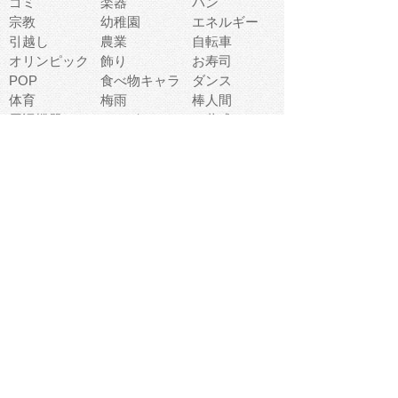
ゴミ
楽器
パン
宗教
幼稚園
エネルギー
引越し
農業
自転車
オリンピック
飾り
お寿司
POP
食べ物キャラ
ダンス
体育
梅雨
棒人間
周辺機器
メタボリック
お葬式
思い出
歯
集合
運動会
春
室内
流通
カフェ
お誕生日
宇宙
英語
バレンタイン
サッカー
野球
吹奏楽
トイレ
秋
歌
卒業式
夏バテ
健康診断
爬虫類両生類
フレーム
新社会人
天気
洗濯
ハロウィン
お弁当
ぴょこ
文化祭
ライン
古代生物
ゴールデンウ
ィーク
深海
漁業
貝
あいさつ
裁縫
人体キャラ