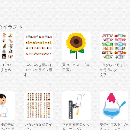
のイラスト
IECEのイ
いろいろな夏のイ
夏のイラスト「向
1月から12月まで
（まとめ）
メージのライン素
日葵」
の毎月のタイトル
材
文字
を服の中に
いろいろな顔アイ
垂直離着陸ロケッ
夏のイラスト「か
人のイラス
コン
ト（アーム）
き氷・いちご」