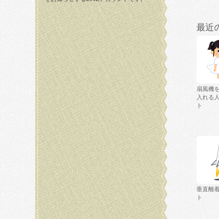
最近
扇風機
入れる
ト
垂直離
ト