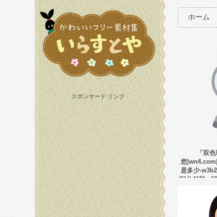
ホーム
スポンサード リンク
「双色
您|wn4.co
是多少-w3b2
23分41秒-s6