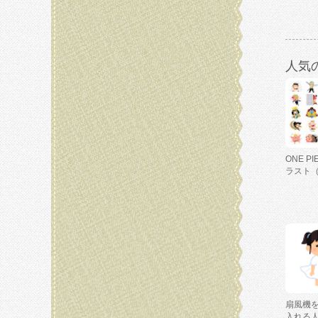
人気
ONE P
ラスト
扇風機
入れる