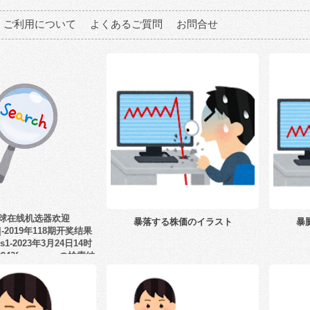
ご利用について
よくあるご質問
お問合せ
球在线机选器欢迎
暴落する株価のイラスト
暴
m|-2019年118期开奖结果
s1-2023年3月24日14时
9943fco.com」の検索結
果