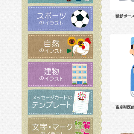
猫影ポー
畜産獣医