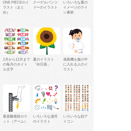
ONE PIECEのイ
クーゲルパンツ
いろいろな夏の
ラスト（まと
ァーのイラスト
イメージのライ
め）
ン素材
1月から12月まで
夏のイラスト
扇風機を服の中
の毎月のタイト
「向日葵」
に入れる人のイ
ル文字
ラスト
垂直離着陸ロケ
いろいろな漫符
いろいろな顔ア
ット（アーム）
のイラスト
イコン