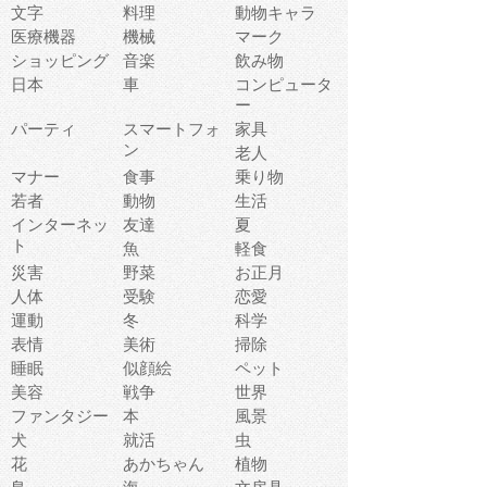
文字
料理
動物キャラ
医療機器
機械
マーク
ショッピング
音楽
飲み物
日本
車
コンピュータ
ー
パーティ
スマートフォ
家具
ン
老人
マナー
食事
乗り物
若者
動物
生活
インターネッ
友達
夏
ト
魚
軽食
災害
野菜
お正月
人体
受験
恋愛
運動
冬
科学
表情
美術
掃除
睡眠
似顔絵
ペット
美容
戦争
世界
ファンタジー
本
風景
犬
就活
虫
花
あかちゃん
植物