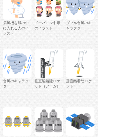
扇風機を服の中
ドーパミン中毒
ダブル台風のキ
に入れる人のイ
のイラスト
ャラクター
ラスト
台風のキャラク
垂直離着陸ロケ
垂直離着陸ロケ
ター
ット（アーム）
ット