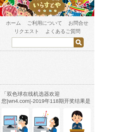
ホーム
ご利用について
お問合せ
リクエスト
よくあるご質問
「双色球在线机选器欢迎
您|wn4.com|-2019年118期开奖结果是
多少-w3b2s1-2023年3月24日14时23分
41秒-s69943fco.com」の検索結果