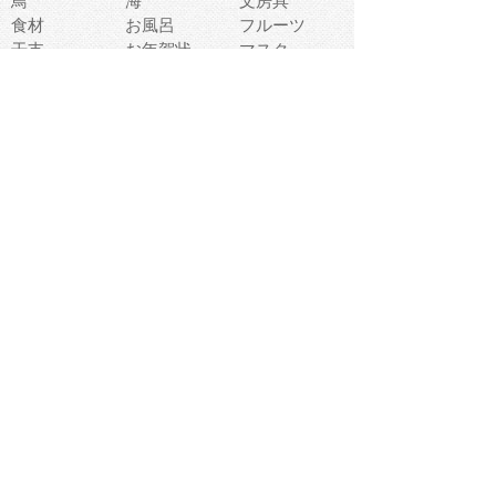
鳥
海
文房具
食材
お風呂
フルーツ
干支
お年賀状
マスク
調味料
猫
物語
介護
南国
ウェディング
ランドマーク
環境問題
髪
スポーツ用具
書類
クリスマス
夏休み
怪我
テンプレート
メディア
食器
お祭り
政治
中年
座布団
映画
メッセージ
電車
ゴミ
楽器
パン
宗教
幼稚園
エネルギー
引越し
農業
自転車
オリンピック
飾り
お寿司
POP
食べ物キャラ
ダンス
体育
梅雨
棒人間
周辺機器
メタボリック
お葬式
思い出
歯
集合
運動会
春
室内
流通
カフェ
お誕生日