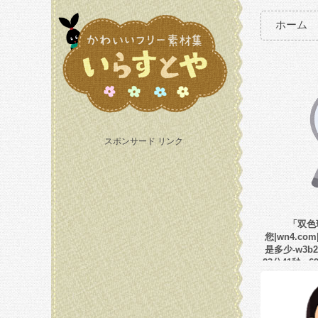
ホーム
スポンサード リンク
「双色
您|wn4.co
是多少-w3b2
23分41秒-s6