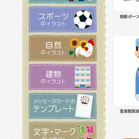
猫影ポー
畜産獣医