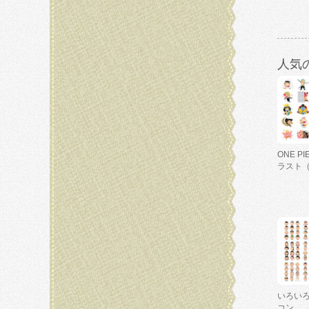
人気
ONE P
ラスト
いろい
コン