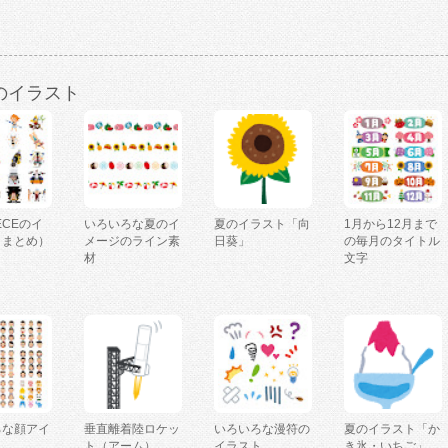
のイラスト
IECEのイ
いろいろな夏のイ
夏のイラスト「向
1月から12月まで
（まとめ）
メージのライン素
日葵」
の毎月のタイトル
材
文字
ろな顔アイ
垂直離着陸ロケッ
いろいろな漫符の
夏のイラスト「か
ト（アーム）
イラスト
き氷・いちご」