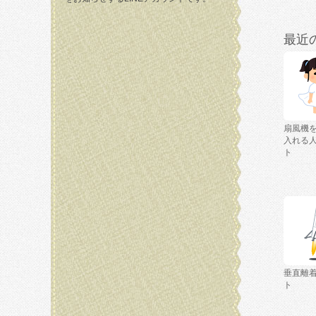
最近
扇風機
入れる
ト
垂直離
ト