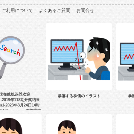
ご利用について
よくあるご質問
お問合せ
球在线机选器欢迎
暴落する株価のイラスト
暴
m|-2019年118期开奖结果
s1-2023年3月24日14时
9943fco.com」の検索結
果