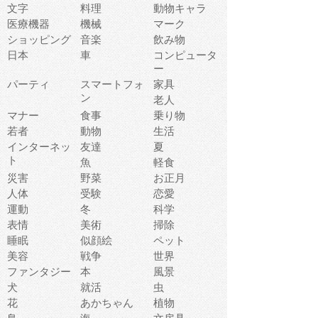
文字
料理
動物キャラ
医療機器
機械
マーク
ショッピング
音楽
飲み物
日本
車
コンピュータ
ー
パーティ
スマートフォ
家具
ン
老人
マナー
食事
乗り物
若者
動物
生活
インターネッ
友達
夏
ト
魚
軽食
災害
野菜
お正月
人体
受験
恋愛
運動
冬
科学
表情
美術
掃除
睡眠
似顔絵
ペット
美容
戦争
世界
ファンタジー
本
風景
犬
就活
虫
花
あかちゃん
植物