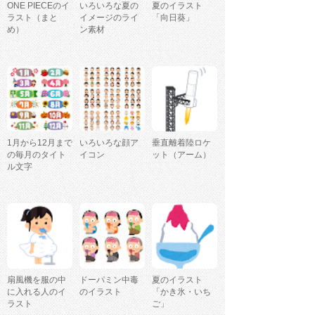
ONE PIECEのイ
いろいろな夏の
夏のイラスト
ラスト（まと
イメージのライ
「向日葵」
め）
ン素材
1月から12月まで
いろいろな顔ア
垂直離着陸ロケ
の毎月のタイト
イコン
ット（アーム）
ル文字
扇風機を服の中
ドーパミン中毒
夏のイラスト
に入れる人のイ
のイラスト
「かき氷・いち
ラスト
ご」