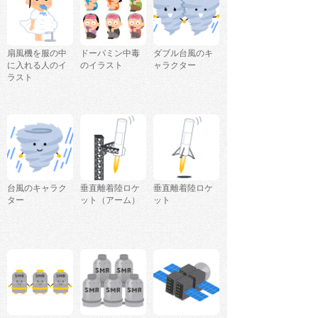
扇風機を服の中
ドーパミン中毒
ダブル台風のキ
に入れる人のイ
のイラスト
ャラクター
ラスト
台風のキャラク
垂直離着陸ロケ
垂直離着陸ロケ
ター
ット（アーム）
ット