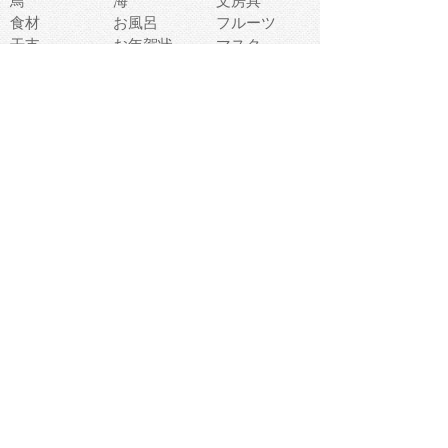
鳥
海
文房具
食材
お風呂
フルーツ
干支
お年賀状
マスク
調味料
猫
物語
介護
南国
ウェディング
ランドマーク
環境問題
髪
スポーツ用具
書類
クリスマス
夏休み
怪我
テンプレート
メディア
食器
お祭り
政治
中年
座布団
映画
メッセージ
電車
ゴミ
楽器
パン
宗教
幼稚園
エネルギー
引越し
農業
自転車
オリンピック
飾り
お寿司
POP
食べ物キャラ
ダンス
体育
梅雨
棒人間
周辺機器
メタボリック
お葬式
思い出
歯
集合
運動会
春
室内
流通
カフェ
お誕生日