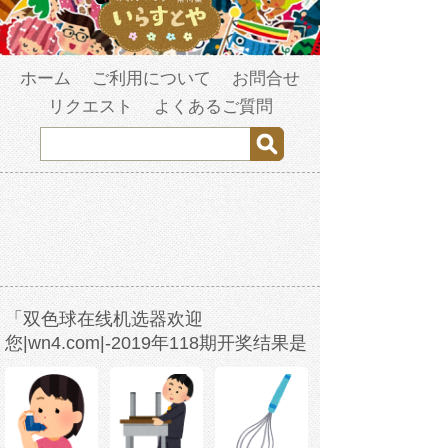
ホーム
ご利用について
お問合せ
リクエスト
よくあるご質問
「双色球在线机选器欢迎
您|wn4.com|-2019年118期开奖结果是
多少-w3b2s1-2023年3月24日14时23分
41秒-s69943fco.com」の検索結果