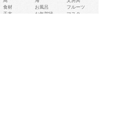
鳥
海
文房具
食材
お風呂
フルーツ
干支
お年賀状
マスク
調味料
猫
物語
介護
南国
ウェディング
ランドマーク
環境問題
髪
スポーツ用具
書類
クリスマス
夏休み
怪我
テンプレート
メディア
食器
お祭り
政治
中年
座布団
映画
メッセージ
電車
ゴミ
楽器
パン
宗教
幼稚園
エネルギー
引越し
農業
自転車
オリンピック
飾り
お寿司
POP
食べ物キャラ
ダンス
体育
梅雨
棒人間
周辺機器
メタボリック
お葬式
思い出
歯
集合
運動会
春
室内
流通
カフェ
お誕生日