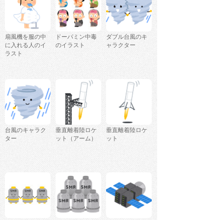
扇風機を服の中
ドーパミン中毒
ダブル台風のキ
に入れる人のイ
のイラスト
ャラクター
ラスト
台風のキャラク
垂直離着陸ロケ
垂直離着陸ロケ
ター
ット（アーム）
ット