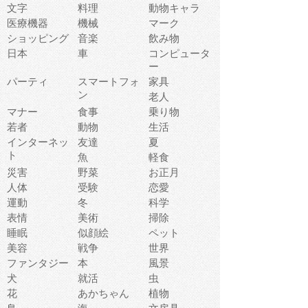
文字
料理
動物キャラ
医療機器
機械
マーク
ショッピング
音楽
飲み物
日本
車
コンピュータ
ー
パーティ
スマートフォ
家具
ン
老人
マナー
食事
乗り物
若者
動物
生活
インターネッ
友達
夏
ト
魚
軽食
災害
野菜
お正月
人体
受験
恋愛
運動
冬
科学
表情
美術
掃除
睡眠
似顔絵
ペット
美容
戦争
世界
ファンタジー
本
風景
犬
就活
虫
花
あかちゃん
植物