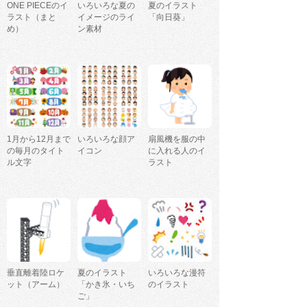
ONE PIECEのイ
いろいろな夏の
夏のイラスト
ラスト（まと
イメージのライ
「向日葵」
め）
ン素材
1月から12月まで
いろいろな顔ア
扇風機を服の中
の毎月のタイト
イコン
に入れる人のイ
ル文字
ラスト
垂直離着陸ロケ
夏のイラスト
いろいろな漫符
ット（アーム）
「かき氷・いち
のイラスト
ご」