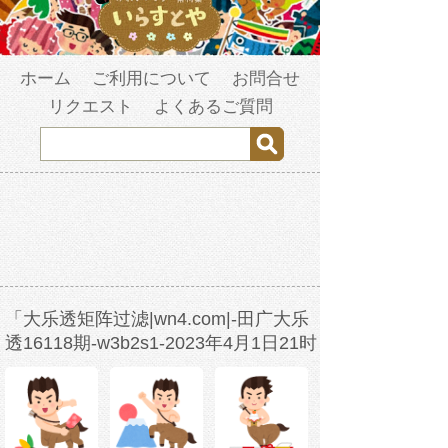
ホーム
ご利用について
お問合せ
リクエスト
よくあるご質問
「大乐透矩阵过滤|wn4.com|-田广大乐
透16118期-w3b2s1-2023年4月1日21时
19分10秒-njvjp55pr.com」の検索結果