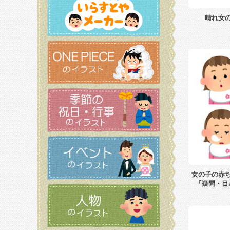
晴れ女
女の子の赤
「疑問・目