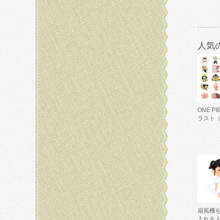
人気
ONE P
ラスト
扇風機
入れる