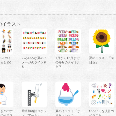
のイラスト
IECEのイ
いろいろな夏のイ
1月から12月まで
夏のイラスト「向
（まとめ）
メージのライン素
の毎月のタイトル
日葵」
材
文字
を服の中に
垂直離着陸ロケッ
夏のイラスト「か
いろいろな漫符の
人のイラス
ト（アーム）
き氷・いちご」
イラスト