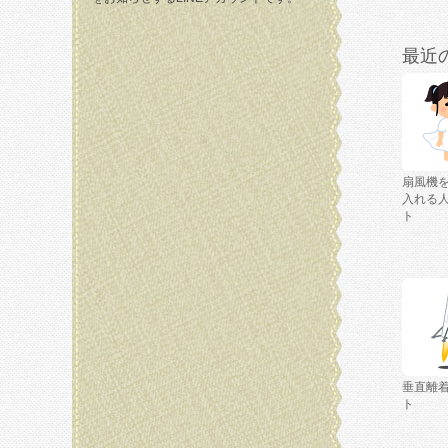
最近
扇風機
入れる
ト
垂直離
ト