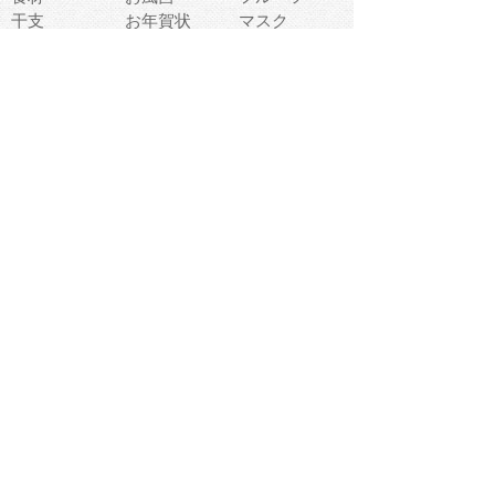
干支
お年賀状
マスク
調味料
猫
物語
介護
南国
ウェディング
ランドマーク
環境問題
髪
スポーツ用具
書類
クリスマス
夏休み
怪我
テンプレート
メディア
食器
お祭り
政治
中年
座布団
映画
メッセージ
電車
ゴミ
楽器
パン
宗教
幼稚園
エネルギー
引越し
農業
自転車
オリンピック
飾り
お寿司
POP
食べ物キャラ
ダンス
体育
梅雨
棒人間
周辺機器
メタボリック
お葬式
思い出
歯
集合
運動会
春
室内
流通
カフェ
お誕生日
宇宙
英語
バレンタイン