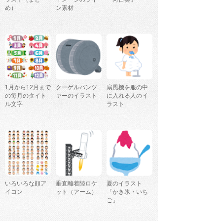
め）
ン素材
1月から12月まで
クーゲルパンツ
扇風機を服の中
の毎月のタイト
ァーのイラスト
に入れる人のイ
ル文字
ラスト
いろいろな顔ア
垂直離着陸ロケ
夏のイラスト
イコン
ット（アーム）
「かき氷・いち
ご」