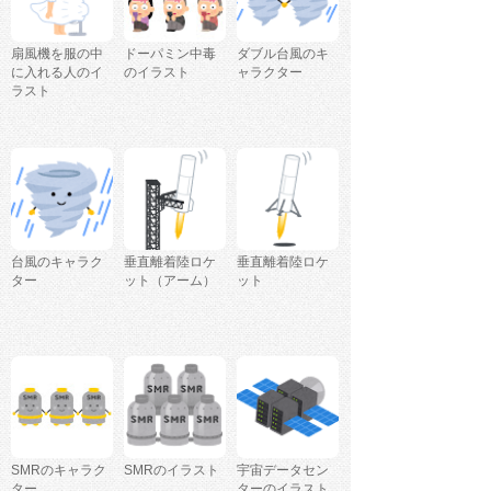
扇風機を服の中
ドーパミン中毒
ダブル台風のキ
に入れる人のイ
のイラスト
ャラクター
ラスト
台風のキャラク
垂直離着陸ロケ
垂直離着陸ロケ
ター
ット（アーム）
ット
SMRのキャラク
SMRのイラスト
宇宙データセン
ター
ターのイラスト