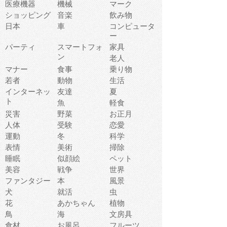
医療機器
機械
マーク
ショッピング
音楽
飲み物
日本
車
コンピュータ
ー
パーティ
スマートフォ
家具
ン
老人
マナー
食事
乗り物
若者
動物
生活
インターネッ
友達
夏
ト
魚
軽食
災害
野菜
お正月
人体
受験
恋愛
運動
冬
科学
表情
美術
掃除
睡眠
似顔絵
ペット
美容
戦争
世界
ファンタジー
本
風景
犬
就活
虫
花
あかちゃん
植物
鳥
海
文房具
食材
お風呂
フルーツ