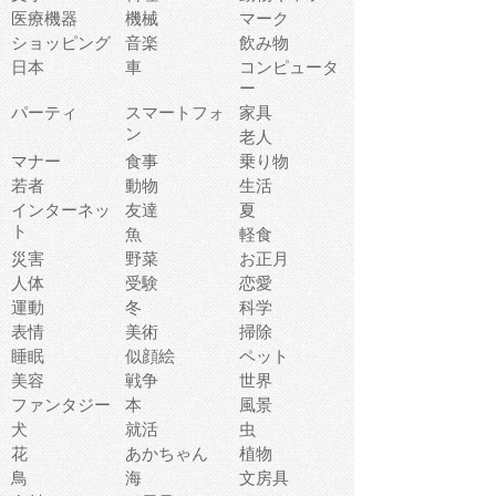
医療機器
機械
マーク
ショッピング
音楽
飲み物
日本
車
コンピュータ
ー
パーティ
スマートフォ
家具
ン
老人
マナー
食事
乗り物
若者
動物
生活
インターネッ
友達
夏
ト
魚
軽食
災害
野菜
お正月
人体
受験
恋愛
運動
冬
科学
表情
美術
掃除
睡眠
似顔絵
ペット
美容
戦争
世界
ファンタジー
本
風景
犬
就活
虫
花
あかちゃん
植物
鳥
海
文房具