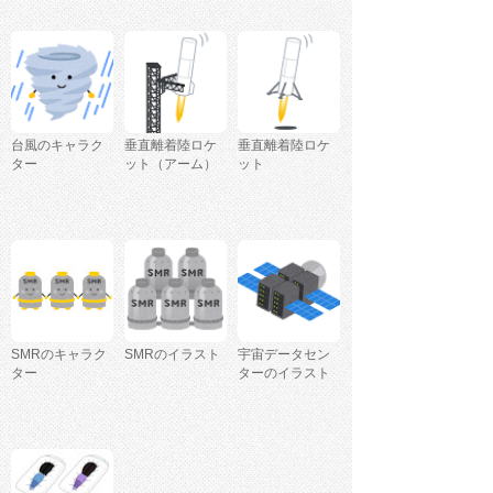
台風のキャラク
垂直離着陸ロケ
垂直離着陸ロケ
ター
ット（アーム）
ット
SMRのキャラク
SMRのイラスト
宇宙データセン
ター
ターのイラスト