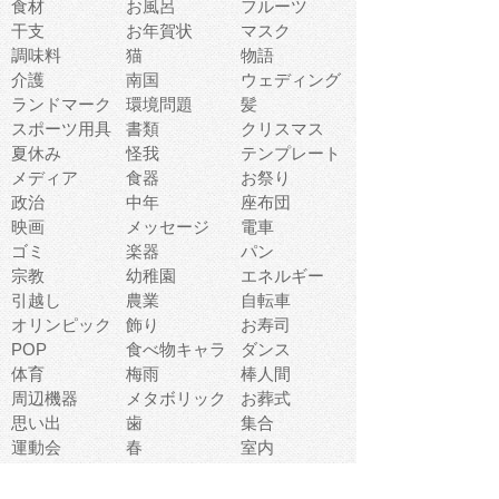
食材
お風呂
フルーツ
干支
お年賀状
マスク
調味料
猫
物語
介護
南国
ウェディング
ランドマーク
環境問題
髪
スポーツ用具
書類
クリスマス
夏休み
怪我
テンプレート
メディア
食器
お祭り
政治
中年
座布団
映画
メッセージ
電車
ゴミ
楽器
パン
宗教
幼稚園
エネルギー
引越し
農業
自転車
オリンピック
飾り
お寿司
POP
食べ物キャラ
ダンス
体育
梅雨
棒人間
周辺機器
メタボリック
お葬式
思い出
歯
集合
運動会
春
室内
流通
カフェ
お誕生日
宇宙
英語
バレンタイン