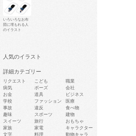
いろいろなお布
団に埋もれる人
のイラスト
人気のイラスト
詳細カテゴリー
リクエスト
こども
職業
病気
ポーズ
会社
お金
道具
ビジネス
学校
ファッション
医療
事故
違反
食べ物
趣味
スポーツ
建物
スイーツ
旅行
おもちゃ
家族
家電
キャラクター
文字
料理
動物キャラ