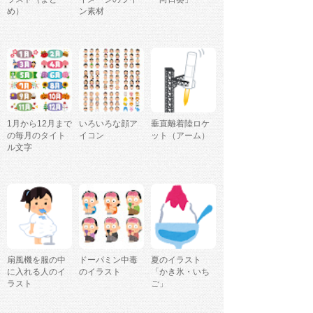
め）
ン素材
1月から12月まで
いろいろな顔ア
垂直離着陸ロケ
の毎月のタイト
イコン
ット（アーム）
ル文字
扇風機を服の中
ドーパミン中毒
夏のイラスト
に入れる人のイ
のイラスト
「かき氷・いち
ラスト
ご」