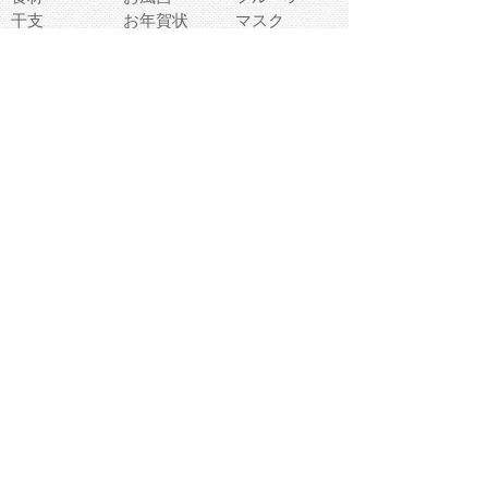
干支
お年賀状
マスク
調味料
猫
物語
介護
南国
ウェディング
ランドマーク
環境問題
髪
スポーツ用具
書類
クリスマス
夏休み
怪我
テンプレート
メディア
食器
お祭り
政治
中年
座布団
映画
メッセージ
電車
ゴミ
楽器
パン
宗教
幼稚園
エネルギー
引越し
農業
自転車
オリンピック
飾り
お寿司
POP
食べ物キャラ
ダンス
体育
梅雨
棒人間
周辺機器
メタボリック
お葬式
思い出
歯
集合
運動会
春
室内
流通
カフェ
お誕生日
宇宙
英語
バレンタイン