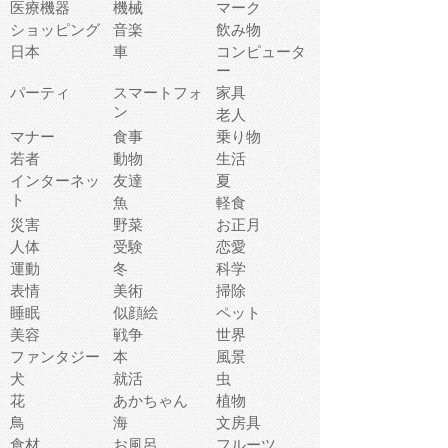
医療機器
機械
マーク
ショッピング
音楽
飲み物
日本
車
コンピュータ
ー
パーティ
スマートフォ
家具
ン
老人
マナー
食事
乗り物
若者
動物
生活
インターネッ
友達
夏
ト
魚
軽食
災害
野菜
お正月
人体
受験
恋愛
運動
冬
科学
表情
美術
掃除
睡眠
似顔絵
ペット
美容
戦争
世界
ファンタジー
本
風景
犬
就活
虫
花
あかちゃん
植物
鳥
海
文房具
食材
お風呂
フルーツ