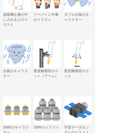
扇風機を服の中
ドーパミン中毒
ダブル台風のキ
に入れる人のイ
のイラスト
ャラクター
ラスト
台風のキャラク
垂直離着陸ロケ
垂直離着陸ロケ
ター
ット（アーム）
ット
SMRのキャラク
SMRのイラスト
宇宙データセン
ター
ターのイラスト