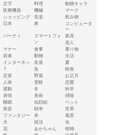
文字
料理
動物キャラ
医療機器
機械
マーク
ショッピング
音楽
飲み物
日本
車
コンピュータ
ー
パーティ
スマートフォ
家具
ン
老人
マナー
食事
乗り物
若者
動物
生活
インターネッ
友達
夏
ト
魚
軽食
災害
野菜
お正月
人体
受験
恋愛
運動
冬
科学
表情
美術
掃除
睡眠
似顔絵
ペット
美容
戦争
世界
ファンタジー
本
風景
犬
就活
虫
花
あかちゃん
植物