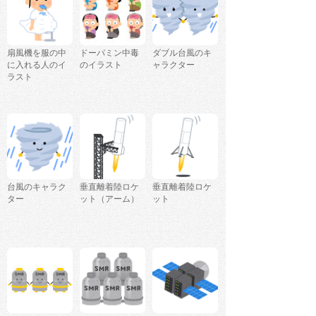
扇風機を服の中
ドーパミン中毒
ダブル台風のキ
に入れる人のイ
のイラスト
ャラクター
ラスト
台風のキャラク
垂直離着陸ロケ
垂直離着陸ロケ
ター
ット（アーム）
ット