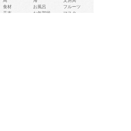
鳥
海
文房具
食材
お風呂
フルーツ
干支
お年賀状
マスク
調味料
猫
物語
介護
南国
ウェディング
ランドマーク
環境問題
髪
スポーツ用具
書類
クリスマス
夏休み
怪我
テンプレート
メディア
食器
お祭り
政治
中年
座布団
映画
メッセージ
電車
ゴミ
楽器
パン
宗教
幼稚園
エネルギー
引越し
農業
自転車
オリンピック
飾り
お寿司
POP
食べ物キャラ
ダンス
体育
梅雨
棒人間
周辺機器
メタボリック
お葬式
思い出
歯
集合
運動会
春
室内
流通
カフェ
お誕生日