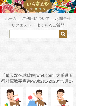
ホーム
ご利用について
お問合せ
リクエスト
よくあるご質問
「晴天双色球破解|wn4.com|-大乐透五
行对应数字查询-w3b2s1-2023年3月27
日15时29分49秒-mvkpkqak2.com」の
検索結果