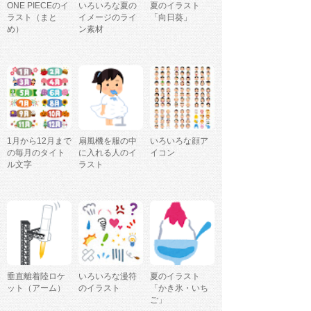
ONE PIECEのイ
いろいろな夏の
夏のイラスト
ラスト（まと
イメージのライ
「向日葵」
め）
ン素材
1月から12月まで
扇風機を服の中
いろいろな顔ア
の毎月のタイト
に入れる人のイ
イコン
ル文字
ラスト
垂直離着陸ロケ
いろいろな漫符
夏のイラスト
ット（アーム）
のイラスト
「かき氷・いち
ご」