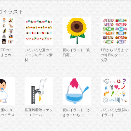
のイラスト
IECEのイ
いろいろな夏のイ
夏のイラスト「向
1月から12月まで
（まとめ）
メージのライン素
日葵」
の毎月のタイトル
材
文字
を服の中に
垂直離着陸ロケッ
夏のイラスト「か
いろいろな漫符の
人のイラス
ト（アーム）
き氷・いちご」
イラスト