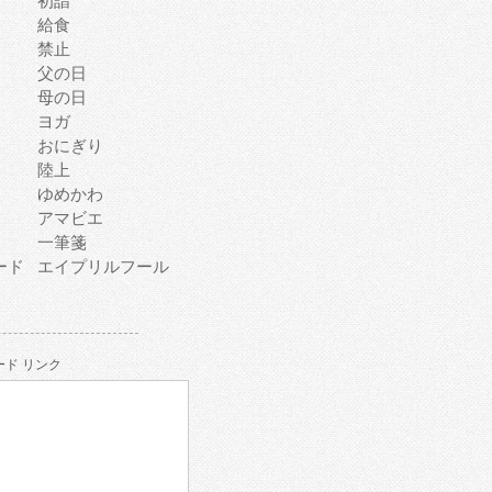
初詣
給食
禁止
父の日
母の日
ヨガ
おにぎり
陸上
ゆめかわ
アマビエ
一筆箋
ード
エイプリルフール
ド リンク