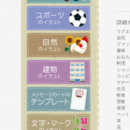
詳細
リクエ
会社
ファッ
趣味
おもち
料理
ショッ
コンピ
マナー
生活
軽食
受験
表情
ペット
本
花