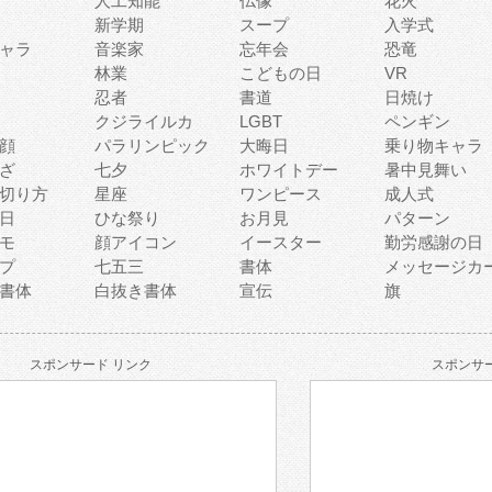
人工知能
仏像
花火
新学期
スープ
入学式
ャラ
音楽家
忘年会
恐竜
林業
こどもの日
VR
忍者
書道
日焼け
クジライルカ
LGBT
ペンギン
顔
パラリンピック
大晦日
乗り物キャラ
ざ
七夕
ホワイトデー
暑中見舞い
切り方
星座
ワンピース
成人式
日
ひな祭り
お月見
パターン
モ
顔アイコン
イースター
勤労感謝の日
プ
七五三
書体
メッセージカ
書体
白抜き書体
宣伝
旗
スポンサード リンク
スポンサー