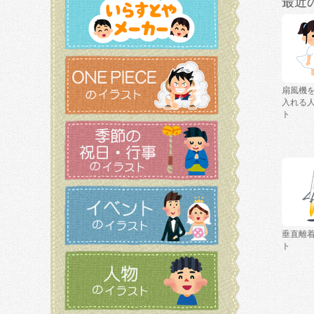
最近
扇風機
入れる
ト
垂直離
ト