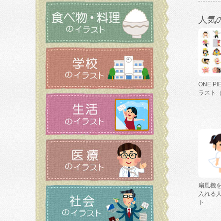
人気
ONE P
ラスト
扇風機
入れる
ト