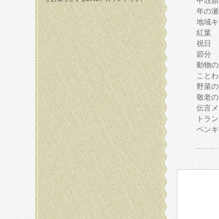
甲殻類
年の瀬
地域キ
紅葉
祝日
節分
動物の
ことわ
野菜の
敬老の
伝言メ
トラン
ペンキ