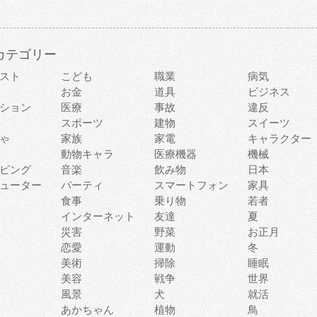
カテゴリー
スト
こども
職業
病気
お金
道具
ビジネス
ション
医療
事故
違反
スポーツ
建物
スイーツ
ゃ
家族
家電
キャラクター
動物キャラ
医療機器
機械
ピング
音楽
飲み物
日本
ューター
パーティ
スマートフォン
家具
食事
乗り物
若者
インターネット
友達
夏
災害
野菜
お正月
恋愛
運動
冬
美術
掃除
睡眠
美容
戦争
世界
風景
犬
就活
あかちゃん
植物
鳥