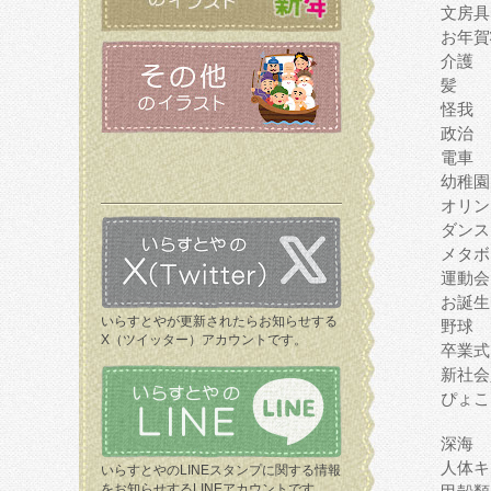
文房具
お年賀
介護
髪
怪我
政治
電車
幼稚園
オリン
ダンス
メタボ
運動会
お誕生
いらすとやが更新されたらお知らせする
野球
X（ツイッター）アカウントです。
卒業式
新社会
ぴょこ
深海
人体キ
いらすとやのLINEスタンプに関する情報
をお知らせするLINEアカウントです。