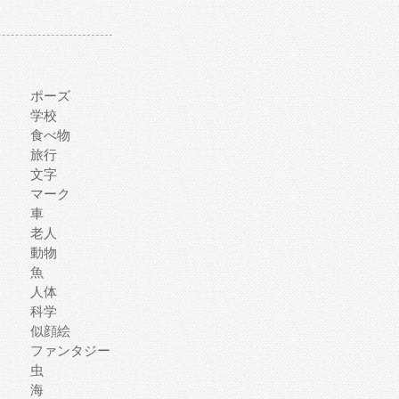
ポーズ
学校
食べ物
旅行
文字
マーク
車
老人
動物
魚
人体
科学
似顔絵
ファンタジー
虫
海