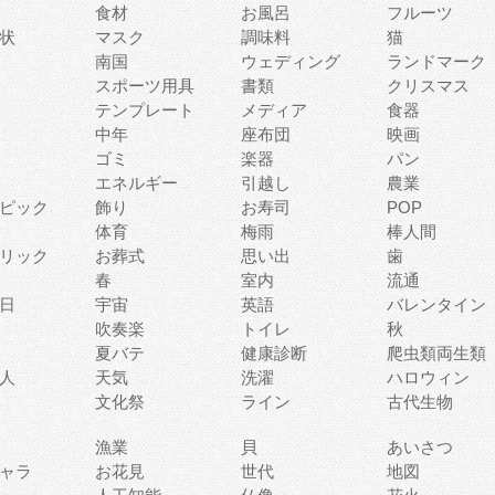
食材
お風呂
フルーツ
状
マスク
調味料
猫
南国
ウェディング
ランドマーク
スポーツ用具
書類
クリスマス
テンプレート
メディア
食器
中年
座布団
映画
ゴミ
楽器
パン
エネルギー
引越し
農業
ピック
飾り
お寿司
POP
体育
梅雨
棒人間
リック
お葬式
思い出
歯
春
室内
流通
日
宇宙
英語
バレンタイン
吹奏楽
トイレ
秋
夏バテ
健康診断
爬虫類両生類
人
天気
洗濯
ハロウィン
文化祭
ライン
古代生物
漁業
貝
あいさつ
ャラ
お花見
世代
地図