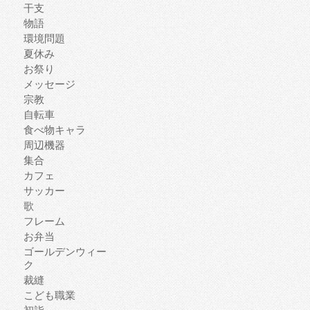
干支
物語
環境問題
夏休み
お祭り
メッセージ
宗教
自転車
食べ物キャラ
周辺機器
集合
カフェ
サッカー
歌
フレーム
お弁当
ゴールデンウィー
ク
裁縫
こども職業