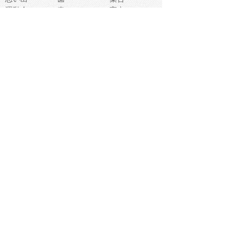
運動会
春
室内
流通
カフェ
お誕生日
宇宙
英語
バレンタイン
サッカー
野球
吹奏楽
トイレ
秋
歌
卒業式
夏バテ
健康診断
爬虫類両生類
フレーム
新社会人
天気
洗濯
ハロウィン
お弁当
ぴょこ
文化祭
ライン
古代生物
ゴールデンウ
ィーク
深海
漁業
貝
あいさつ
裁縫
人体キャラ
お花見
世代
地図
こども職業
甲殻類
人工知能
仏像
花火
初詣
年の瀬
新学期
スープ
入学式
給食
地域キャラ
音楽家
忘年会
恐竜
禁止
紅葉
林業