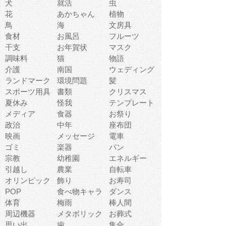
犬
就活
虫
花
あかちゃん
植物
鳥
海
文房具
食材
お風呂
フルーツ
干支
お年賀状
マスク
調味料
猫
物語
介護
南国
ウェディング
ランドマーク
環境問題
髪
スポーツ用具
書類
クリスマス
夏休み
怪我
テンプレート
メディア
食器
お祭り
政治
中年
座布団
映画
メッセージ
電車
ゴミ
楽器
パン
宗教
幼稚園
エネルギー
引越し
農業
自転車
オリンピック
飾り
お寿司
POP
食べ物キャラ
ダンス
体育
梅雨
棒人間
周辺機器
メタボリック
お葬式
思い出
歯
集合