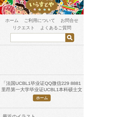
ホーム
ご利用について
お問合せ
リクエスト
よくあるご質問
「法国UCBL1毕业证QQ微信229 8881
里昂第一大学毕业证UCBL1本科硕士文
凭UCBL1研究生文凭改UCBL1成绩单
ホーム
GPA修改学士学位证硕士学位证offer留
服留信认证Université Claude Bernard
Lyon 1
最近のイラスト