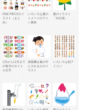
ONE PIECEのイ
いろいろな夏の
夏のイラスト
ラスト（まと
イメージのライ
「向日葵」
め）
ン素材
1月から12月まで
扇風機を服の中
いろいろな顔ア
の毎月のタイト
に入れる人のイ
イコン
ル文字
ラスト
垂直離着陸ロケ
いろいろな漫符
夏のイラスト