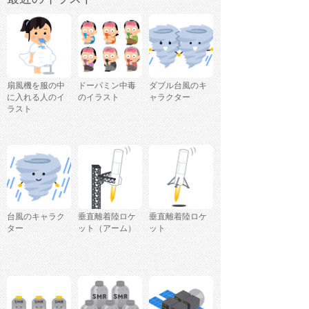
DiplomaDegreeTranscriptvZQP」の検
索結果
扇風機を服の中
ドーパミン中毒
ダブル台風のキ
に入れる人のイ
のイラスト
ャラクター
ラスト
台風のキャラク
垂直離着陸ロケ
垂直離着陸ロケ
ター
ット（アーム）
ット