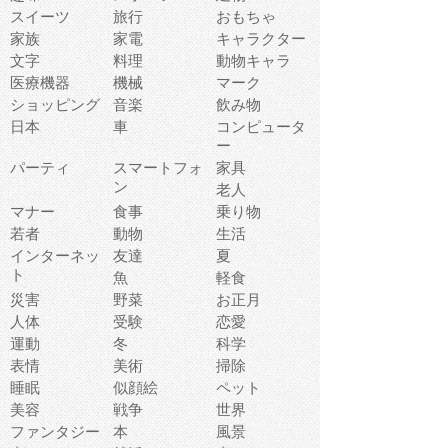
スイーツ
旅行
おもちゃ
家族
家電
キャラクター
文字
料理
動物キャラ
医療機器
機械
マーク
ショッピング
音楽
飲み物
日本
車
コンピュータ
ー
パーティ
スマートフォ
家具
ン
老人
マナー
食事
乗り物
若者
動物
生活
インターネッ
友達
夏
ト
魚
軽食
災害
野菜
お正月
人体
受験
恋愛
運動
冬
科学
表情
美術
掃除
睡眠
似顔絵
ペット
美容
戦争
世界
ファンタジー
本
風景