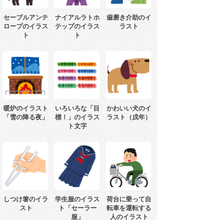
セーブルアンテ
ナイアルラトホ
歯磨き介助のイ
ロープのイラス
テップのイラス
ラスト
ト
ト
暖炉のイラスト
いろいろな「目
かわいい犬のイ
「雪の降る夜」
標！」のイラス
ラスト（戌年）
ト文字
しつけ箸のイラ
学生服のイラス
荷台に乗って自
スト
ト「セーラー
転車を運転する
服」
人のイラスト