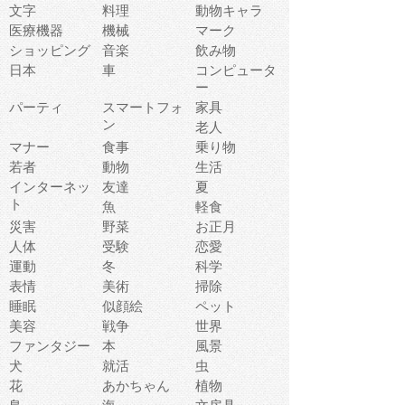
文字
料理
動物キャラ
医療機器
機械
マーク
ショッピング
音楽
飲み物
日本
車
コンピュータ
ー
パーティ
スマートフォ
家具
ン
老人
マナー
食事
乗り物
若者
動物
生活
インターネッ
友達
夏
ト
魚
軽食
災害
野菜
お正月
人体
受験
恋愛
運動
冬
科学
表情
美術
掃除
睡眠
似顔絵
ペット
美容
戦争
世界
ファンタジー
本
風景
犬
就活
虫
花
あかちゃん
植物