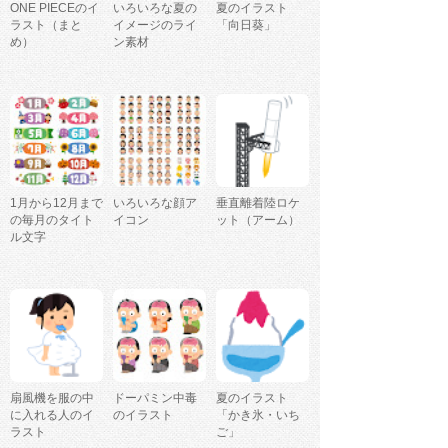
ONE PIECEのイ
いろいろな夏の
夏のイラスト
ラスト（まと
イメージのライ
「向日葵」
め）
ン素材
1月から12月まで
いろいろな顔ア
垂直離着陸ロケ
の毎月のタイト
イコン
ット（アーム）
ル文字
扇風機を服の中
ドーパミン中毒
夏のイラスト
に入れる人のイ
のイラスト
「かき氷・いち
ラスト
ご」