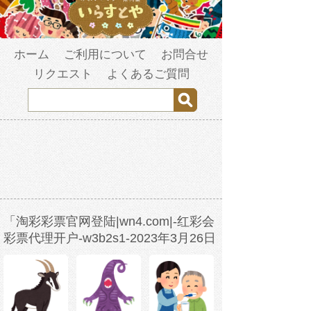
ホーム
ご利用について
お問合せ
リクエスト
よくあるご質問
「淘彩彩票官网登陆|wn4.com|-红彩会
彩票代理开户-w3b2s1-2023年3月26日
3时42分46秒-bj9eauedp.com」の検索
結果