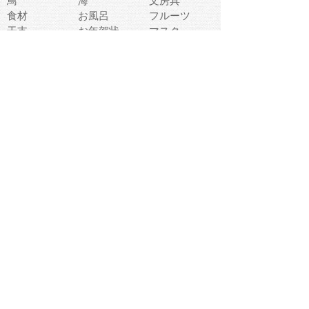
鳥
海
文房具
食材
お風呂
フルーツ
干支
お年賀状
マスク
調味料
猫
物語
介護
南国
ウェディング
ランドマーク
環境問題
髪
スポーツ用具
書類
クリスマス
夏休み
怪我
テンプレート
メディア
食器
お祭り
政治
中年
座布団
映画
メッセージ
電車
ゴミ
楽器
パン
宗教
幼稚園
エネルギー
引越し
農業
自転車
オリンピック
飾り
お寿司
POP
食べ物キャラ
ダンス
体育
梅雨
棒人間
周辺機器
メタボリック
お葬式
思い出
歯
集合
運動会
春
室内
流通
カフェ
お誕生日