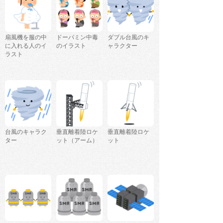
扇風機を服の中
ドーパミン中毒
ダブル台風のキ
に入れる人のイ
のイラスト
ャラクター
ラスト
台風のキャラク
垂直離着陸ロケ
垂直離着陸ロケ
ター
ット（アーム）
ット