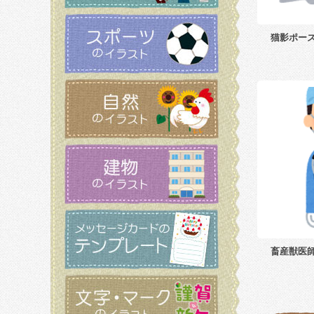
猫影ポー
畜産獣医