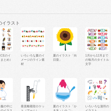
のイラスト
IECEのイ
いろいろな夏のイ
夏のイラスト「向
1月から12月まで
（まとめ）
メージのライン素
日葵」
の毎月のタイトル
材
文字
を服の中に
垂直離着陸ロケッ
夏のイラスト「か
いろいろな漫符の
人のイラス
ト（アーム）
き氷・いちご」
イラスト