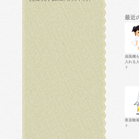
最近
扇風機
入れる
ト
垂直離
ト