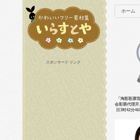
ホーム
スポンサード リンク
「淘彩彩票官网
会彩票代理开户-
日3时42分46秒