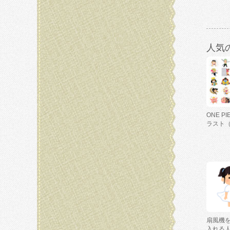
人気
ONE P
ラスト
扇風機
入れる