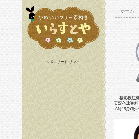
ホーム
スポンサード リンク
「福彩投注机充
天双色球资料-w
6时15分6秒-r