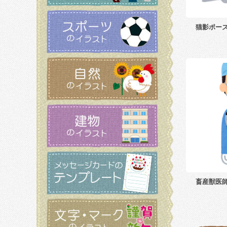
猫影ポー
畜産獣医