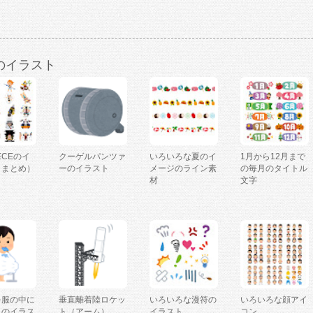
のイラスト
IECEのイ
クーゲルパンツァ
いろいろな夏のイ
1月から12月まで
（まとめ）
ーのイラスト
メージのライン素
の毎月のタイトル
材
文字
を服の中に
垂直離着陸ロケッ
いろいろな漫符の
いろいろな顔アイ
人のイラス
ト（アーム）
イラスト
コン