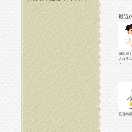
最近
扇風機
入れる
ト
垂直離
ト