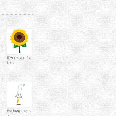
夏のイラスト「向
日葵」
垂直離着陸ロケッ
ト