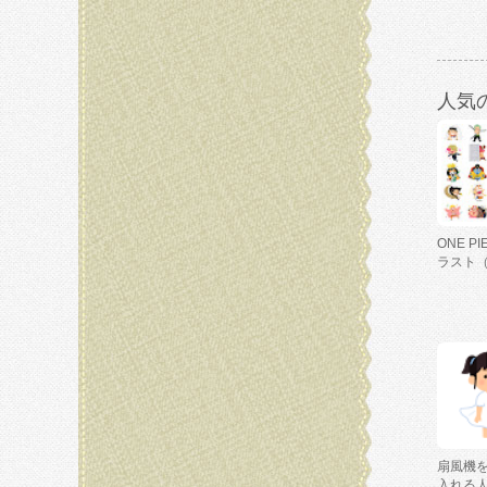
人気
ONE P
ラスト
扇風機
入れる