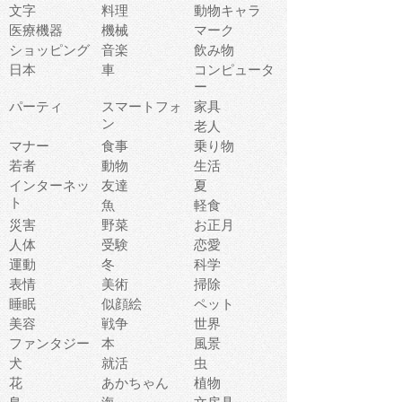
文字
料理
動物キャラ
医療機器
機械
マーク
ショッピング
音楽
飲み物
日本
車
コンピュータ
ー
パーティ
スマートフォ
家具
ン
老人
マナー
食事
乗り物
若者
動物
生活
インターネッ
友達
夏
ト
魚
軽食
災害
野菜
お正月
人体
受験
恋愛
運動
冬
科学
表情
美術
掃除
睡眠
似顔絵
ペット
美容
戦争
世界
ファンタジー
本
風景
犬
就活
虫
花
あかちゃん
植物