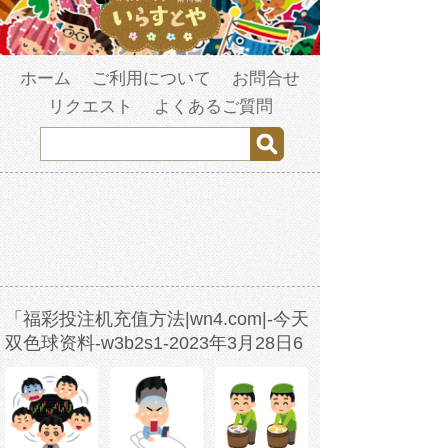
ホーム
ご利用について
お問合せ
リクエスト
よくあるご質問
「福彩投注机充值方法|wn4.com|-今天
双色球资料-w3b2s1-2023年3月28日6
时15分6秒-ri0chkbf0.com」の検索結果