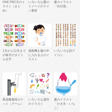
ONE PIECEのイ
いろいろな夏の
夏のイラスト
ラスト（まと
イメージのライ
「向日葵」
め）
ン素材
1月から12月まで
扇風機を服の中
いろいろな顔ア
の毎月のタイト
に入れる人のイ
イコン
ル文字
ラスト
垂直離着陸ロケ
いろいろな漫符
夏のイラスト
ット（アーム）
のイラスト
「かき氷・いち
ご」