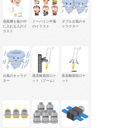
扇風機を服の中
ドーパミン中毒
ダブル台風のキ
に入れる人のイ
のイラスト
ャラクター
ラスト
台風のキャラク
垂直離着陸ロケ
垂直離着陸ロケ
ター
ット（アーム）
ット