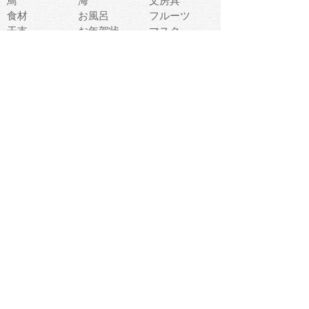
鳥
海
文房具
食材
お風呂
フルーツ
干支
お年賀状
マスク
調味料
猫
物語
介護
南国
ウェディング
ランドマーク
環境問題
髪
スポーツ用具
書類
クリスマス
夏休み
怪我
テンプレート
メディア
食器
お祭り
政治
中年
座布団
映画
メッセージ
電車
ゴミ
楽器
パン
宗教
幼稚園
エネルギー
引越し
農業
自転車
オリンピック
飾り
お寿司
POP
食べ物キャラ
ダンス
体育
梅雨
棒人間
周辺機器
メタボリック
お葬式
思い出
歯
集合
運動会
春
室内
流通
カフェ
お誕生日