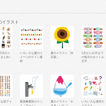
のイラスト
IECEのイ
いろいろな夏のイ
夏のイラスト「向
1月から12月まで
（まとめ）
メージのライン素
日葵」
の毎月のタイトル
材
文字
ろな顔アイ
垂直離着陸ロケッ
夏のイラスト「か
いろいろな漫符の
ト（アーム）
き氷・いちご」
イラスト