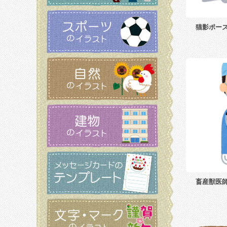
猫影ポー
畜産獣医