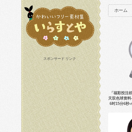
ホーム
スポンサード リンク
「福彩投注机充
天双色球资料-w
6时15分6秒-r