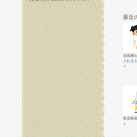
最近
扇風機
入れる
ト
垂直離
ト