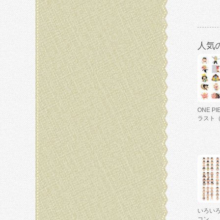
人気
ONE P
ラスト
いろい
コン