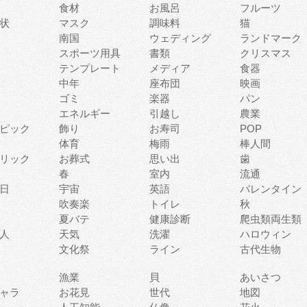
食材
お風呂
フルーツ
状
マスク
調味料
猫
南国
ウェディング
ランドマーク
スポーツ用具
書類
クリスマス
テンプレート
メディア
食器
中年
座布団
映画
ゴミ
楽器
パン
エネルギー
引越し
農業
ピック
飾り
お寿司
POP
体育
梅雨
棒人間
リック
お葬式
思い出
歯
春
室内
流通
日
宇宙
英語
バレンタイン
吹奏楽
トイレ
秋
夏バテ
健康診断
爬虫類両生類
人
天気
洗濯
ハロウィン
文化祭
ライン
古代生物
漁業
貝
あいさつ
ャラ
お花見
世代
地図