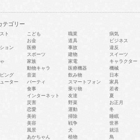
カテゴリー
スト
こども
職業
病気
お金
道具
ビジネス
ション
医療
事故
違反
スポーツ
建物
スイーツ
ゃ
家族
家電
キャラクター
動物キャラ
医療機器
機械
ピング
音楽
飲み物
日本
ューター
パーティ
スマートフォン
家具
食事
乗り物
若者
インターネット
友達
夏
災害
野菜
お正月
恋愛
運動
冬
美術
掃除
睡眠
美容
戦争
世界
風景
犬
就活
あかちゃん
植物
鳥