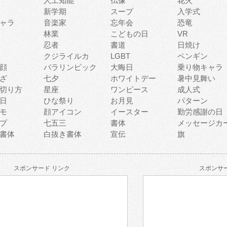
人工知能
仏像
花火
新学期
スープ
入学式
ャラ
音楽家
忘年会
恐竜
林業
こどもの日
VR
忍者
書道
日焼け
クジライルカ
LGBT
ペンギン
顔
パラリンピック
大晦日
乗り物キャラ
ざ
七夕
ホワイトデー
暑中見舞い
切り方
星座
ワンピース
成人式
日
ひな祭り
お月見
パターン
モ
顔アイコン
イースター
勤労感謝の日
プ
七五三
書体
メッセージカ
書体
白抜き書体
宣伝
旗
スポンサード リンク
スポンサー