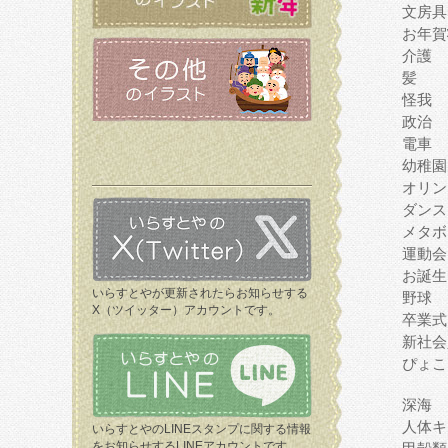
文房具
お年賀
介護
髪
怪我
政治
電車
幼稚園
オリン
ダンス
メタボ
運動会
お誕生
いらすとやが更新されたらお知らせする
野球
X（ツイッター）アカウントです。
卒業式
新社会
ぴょこ
深海
人体キ
いらすとやのLINEスタンプに関する情報
をお知らせするLINEアカウントです。