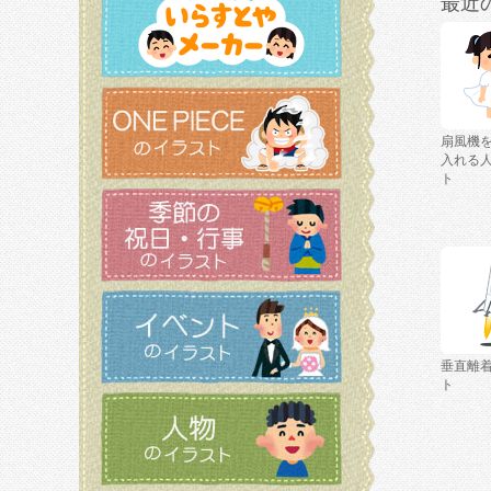
最近
扇風機
入れる
ト
垂直離
ト