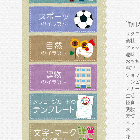
詳細
リクエ
会社
ファッ
趣味
おもち
料理
ショッ
コンピ
マナー
生活
軽食
受験
表情
ペット
本
花