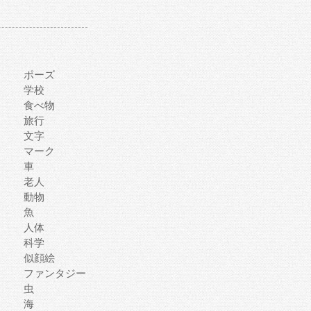
ポーズ
学校
食べ物
旅行
文字
マーク
車
老人
動物
魚
人体
科学
似顔絵
ファンタジー
虫
海