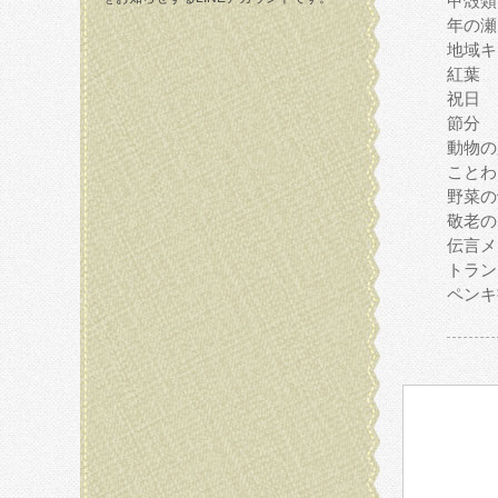
甲殻類
年の瀬
地域キ
紅葉
祝日
節分
動物の
ことわ
野菜の
敬老の
伝言メ
トラン
ペンキ