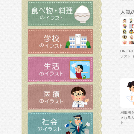
人気
ONE P
ラスト
扇風機
入れる
ト