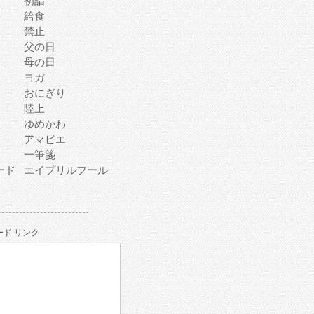
初詣
給食
禁止
父の日
母の日
ヨガ
おにぎり
陸上
ゆめかわ
アマビエ
一筆箋
ード
エイプリルフール
ド リンク