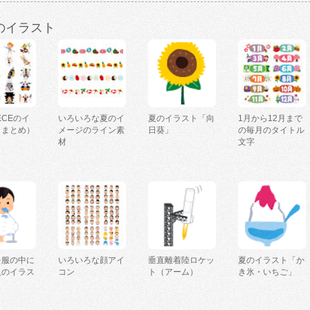
のイラスト
IECEのイ
いろいろな夏のイ
夏のイラスト「向
1月から12月まで
（まとめ）
メージのライン素
日葵」
の毎月のタイトル
材
文字
を服の中に
いろいろな顔アイ
垂直離着陸ロケッ
夏のイラスト「か
人のイラス
コン
ト（アーム）
き氷・いちご」