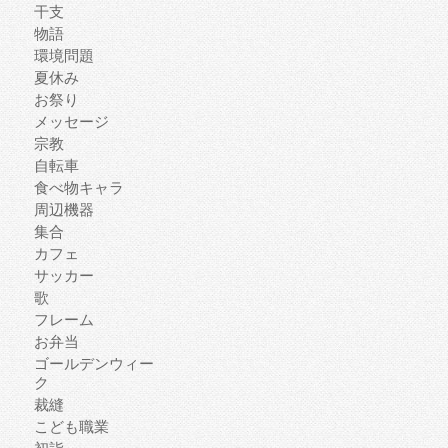
干支
物語
環境問題
夏休み
お祭り
メッセージ
宗教
自転車
食べ物キャラ
周辺機器
集合
カフェ
サッカー
歌
フレーム
お弁当
ゴールデンウィー
ク
裁縫
こども職業