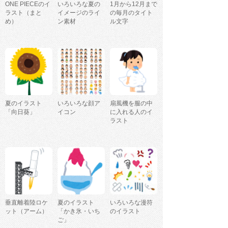
ONE PIECEのイ
いろいろな夏の
1月から12月まで
ラスト（まと
イメージのライ
の毎月のタイト
め）
ン素材
ル文字
夏のイラスト
いろいろな顔ア
扇風機を服の中
「向日葵」
イコン
に入れる人のイ
ラスト
垂直離着陸ロケ
夏のイラスト
いろいろな漫符
ット（アーム）
「かき氷・いち
のイラスト
ご」