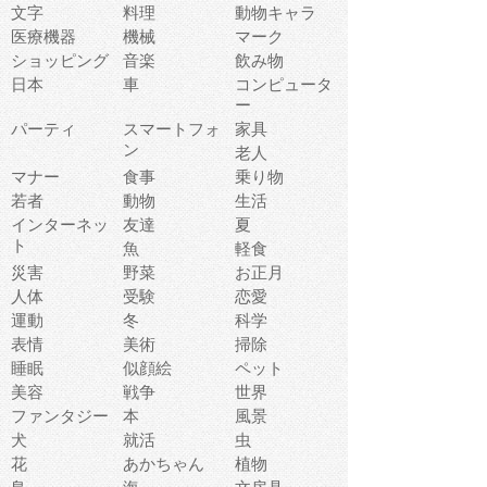
文字
料理
動物キャラ
医療機器
機械
マーク
ショッピング
音楽
飲み物
日本
車
コンピュータ
ー
パーティ
スマートフォ
家具
ン
老人
マナー
食事
乗り物
若者
動物
生活
インターネッ
友達
夏
ト
魚
軽食
災害
野菜
お正月
人体
受験
恋愛
運動
冬
科学
表情
美術
掃除
睡眠
似顔絵
ペット
美容
戦争
世界
ファンタジー
本
風景
犬
就活
虫
花
あかちゃん
植物