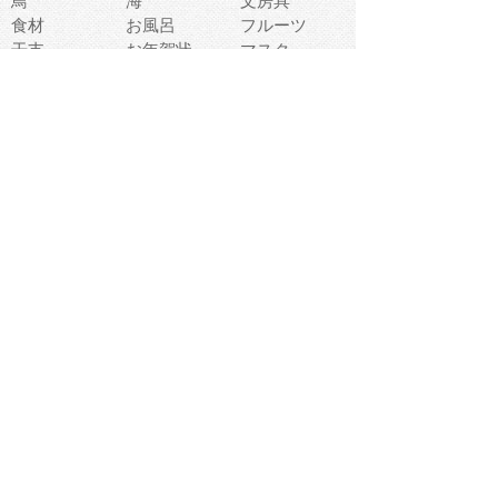
鳥
海
文房具
食材
お風呂
フルーツ
干支
お年賀状
マスク
調味料
猫
物語
介護
南国
ウェディング
ランドマーク
環境問題
髪
スポーツ用具
書類
クリスマス
夏休み
怪我
テンプレート
メディア
食器
お祭り
政治
中年
座布団
映画
メッセージ
電車
ゴミ
楽器
パン
宗教
幼稚園
エネルギー
引越し
農業
自転車
オリンピック
飾り
お寿司
POP
食べ物キャラ
ダンス
体育
梅雨
棒人間
周辺機器
メタボリック
お葬式
思い出
歯
集合
運動会
春
室内
流通
カフェ
お誕生日