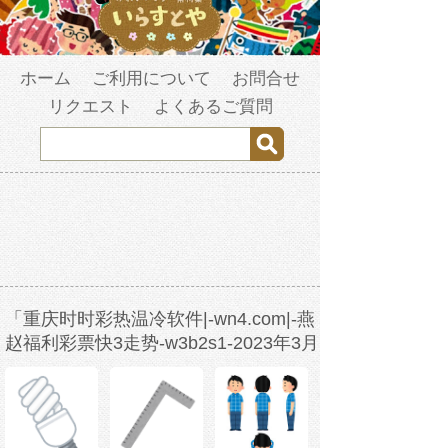
ホーム
ご利用について
お問合せ
リクエスト
よくあるご質問
「重庆时时彩热温冷软件|-wn4.com|-燕
赵福利彩票快3走势-w3b2s1-2023年3月
26日23时30分18秒-acjv9yywl.com」の
検索結果