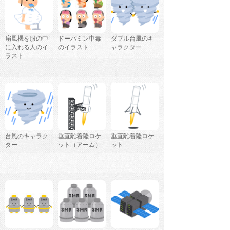
扇風機を服の中
ドーパミン中毒
ダブル台風のキ
に入れる人のイ
のイラスト
ャラクター
ラスト
台風のキャラク
垂直離着陸ロケ
垂直離着陸ロケ
ター
ット（アーム）
ット